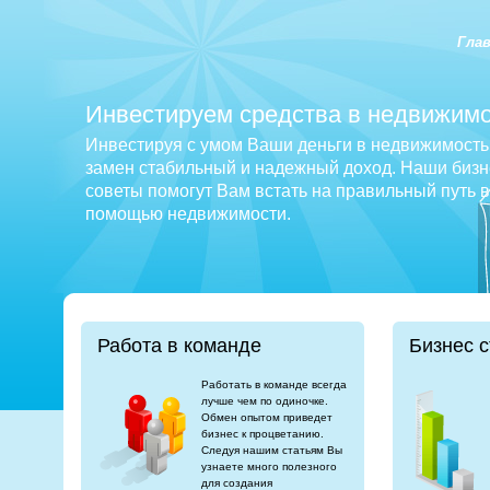
Гла
Инвестируем средства в недвижимо
Инвестируя с умом Ваши деньги в недвижимость 
замен стабильный и надежный доход. Наши бизне
советы помогут Вам встать на правильный путь 
помощью недвижимости.
Работа в команде
Бизнес с
Работать в команде всегда
лучше чем по одиночке.
Обмен опытом приведет
бизнес к процветанию.
Следуя нашим статьям Вы
узнаете много полезного
для создания