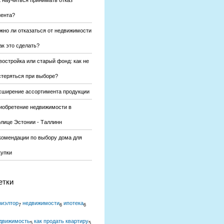
к научиться принимать отказ
иента?
жно ли отказаться от недвижимости
ак это сделать?
востройка или старый фонд: как не
стеряться при выборе?
сширение ассортимента продукции
иобретение недвижимости в
олице Эстонии - Таллинн
комендации по выбору дома для
купки
етки
риэлтор
недвижимости
ипотека
7
6
6
движимость
как продать квартиру
5
5