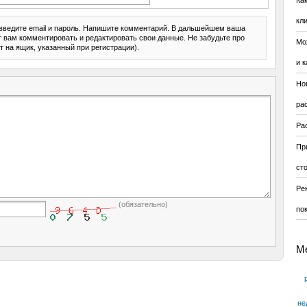
Ка
кл
введите email и пароль. Напишите комментарий. В дальшейшем ваша
ит вам комментировать и редактировать свои данные. Не забудьте про
Мо
т на ящик, указанный при регистрации).
и к
Но
ра
Ра
Пр
ст
Ре
(обязательно)
по
М
не