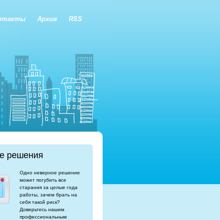
нтакты
Архив
RSS
е решения
Одно неверное решение
может погубить все
старания за целые года
работы, зачем брать на
себя такой риск?
Доверьтесь нашим
профессиональным