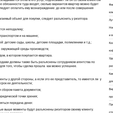
 складывается оплата его услуг, подписывает ли он со своим клиентом
е обязанности туда входят, сколько вариантов квартир можно будет
Фа
 следует оплатить ему вознаграждение: до или после совершения
ко
агаемый объект для покупки, следует разъяснить у риэлтора
Лу
Но
ятся неподалеку;
и 
 транспортом и на машине;
ей: детские сады, школы, детские площадки, поликлиники и т.д.;
Ко
я окружающей среды производств;
ко
дом, в котором покупается квартира.
Уда
одажи должны также быть разъяснены сотрудником агентства по
для того, чтобы сделка прошла как можно успешнее.
ра
Ка
енты у другой стороны, а если это ее представитель, то имеется ли у
для
 срок ее деятельности;
Ви
я сбором пакета документов;
 юридической точки зрения;
пр
ляться передача денег.
Пр
ные выше моменты будут разъяснены риэлтором своему клиенту.
ст