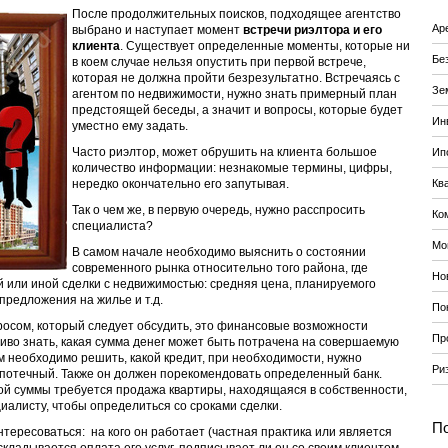
После продолжительных поисков, подходящее агентство
Ар
выбрано и наступает момент
встречи риэлтора и его
клиента
. Существует определенные моменты, которые ни
Бе
в коем случае нельзя опустить при первой встрече,
которая не должна пройти безрезультатно. Встречаясь с
Зе
агентом по недвижимости, нужно знать примерный план
предстоящей беседы, а значит и вопросы, которые будет
Ин
уместно ему задать.
Часто риэлтор, может обрушить на клиента большое
Ип
количество информации: незнакомые термины, цифры,
нередко окончательно его запутывая.
Кв
Так о чем же, в первую очередь, нужно расспросить
Ко
специалиста?
Мо
В самом начале необходимо выяснить о состоянии
современного рынка относительно того района, где
Но
 или иной сделки с недвижимостью: средняя цена, планируемого
предложения на жилье и т.д.
По
сом, который следует обсудить, это финансовые возможности
Пр
иво знать, какая сумма денег может быть потрачена на совершаемую
ом необходимо решить, какой кредит, при необходимости, нужно
Ри
ипотечный. Также он должен порекомендовать определенный банк.
ой суммы требуется продажа квартиры, находящаяся в собственности,
циалисту, чтобы определиться со сроками сделки.
По
тересоваться: на кого он работает (частная практика или является