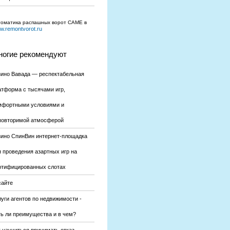
томатика распашных ворот CAME в
.remontvorot.ru
огие рекомендуют
зино Вавада — респектабельная
атформа с тысячами игр,
мфортными условиями и
повторимой атмосферой
зино СпинВин интернет-площадка
я проведения азартных игр на
ртифицированных слотах
сайте
уги агентов по недвижимости -
ть ли преимущества и в чем?