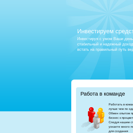
Инвестируем средс
Инвестируя с умом Ваши деньг
стабильный и надежный доход.
встать на правильный путь в
Работа в команде
Работать в кома
лучше чем по од
Обмен опытом п
бизнес к процве
Следуя нашим с
узнаете много п
для создания