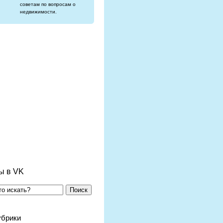
советам по вопросам о
недвижимости.
ы в VK
Поиск
убрики