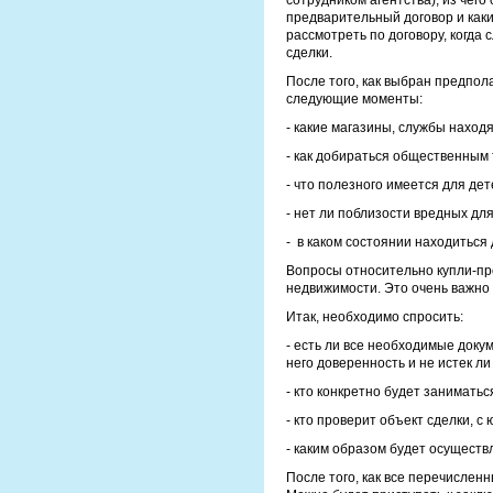
сотрудником агентства), из чего
предварительный договор и каки
рассмотреть по договору, когда
сделки.
После того, как выбран предпол
следующие моменты:
- какие магазины, службы наход
- как добираться общественным
- что полезного имеется для дет
- нет ли поблизости вредных дл
- в каком состоянии находиться 
Вопросы относительно купли-пр
недвижимости. Это очень важно 
Итак, необходимо спросить:
- есть ли все необходимые докум
него доверенность и не истек ли
- кто конкретно будет заниматьс
- кто проверит объект сделки, с
- каким образом будет осуществ
После того, как все перечислен