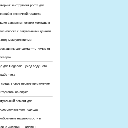
кторинг: инструмент роста для
мпаний с отсрочкой платежа
чшие варианты покупки комнаты в
восибирске с актуальными ценами
выгодными условиями
фемашины для дома — отличие от
феварок
р для Dogecoin - уход ведущего
зработчика
к создать свое первое приложение
 торговли на бирже
ртуальный ремонт для
офессионального подхода
иобретение недвижимости в
олице Эстонии - Таллинн