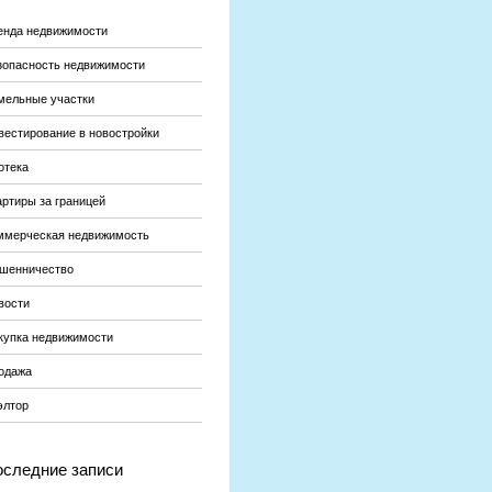
енда недвижимости
зопасность недвижимости
мельные участки
вестирование в новостройки
отека
артиры за границей
ммерческая недвижимость
шенничество
вости
купка недвижимости
одажа
элтор
следние записи