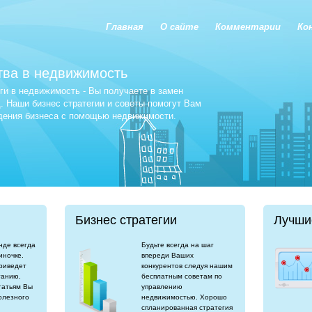
Главная
О сайте
Комментарии
Ко
тва в недвижимость
и в недвижимость - Вы получаете в замен
 Наши бизнес стратегии и советы помогут Вам
едения бизнеса с помощью недвижимости.
Бизнес стратегии
Лучши
нде всегда
Будьте всегда на шаг
иночке.
впереди Ваших
риведет
конкурентов следуя нашим
танию.
бесплатным советам по
татьям Вы
управлению
олезного
недвижимостью. Хорошо
спланированная стратегия