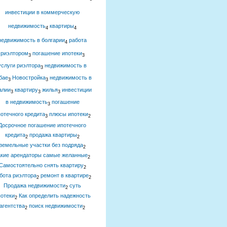
инвестиции в коммерческую
недвижимость
квартиры
4
4
недвижимость в болгарии
работа
4
риэлтором
погашение ипотеки
3
3
услуги риэлтора
недвижимость в
3
бае
Новостройка
недвижимость в
3
3
алии
квартиру
жилья
инвестиции
3
3
3
в недвижимость
погашение
3
отечного кредита
плюсы ипотеки
3
2
Досрочное погашение ипотечного
кредита
продажа квартиры
2
2
земельные участки без подряда
2
акие арендаторы самые желанные
2
Самостоятельно снять квартиру
2
бота риэлтора
ремонт в квартире
2
2
Продажа недвижимости
суть
2
отеки
Как определить надежность
2
агентства
поиск недвижимости
2
2