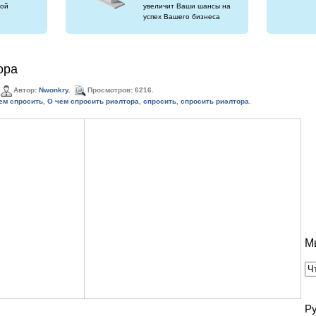
ой
увеличит Ваши шансы на
успех Вашего бизнеса
ора
Автор:
Nwonkry
.
Просмотров: 6216.
ем спросить
,
О чем спросить риэлтора
,
спросить
,
спросить риэлтора
.
М
Р