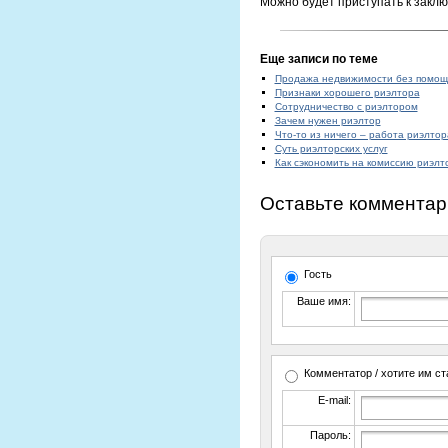
Можно будет приступать к заклю
Еще записи по теме
Продажа недвижимости без помощ
Признаки хорошего риэлтора
Сотрудничество с риэлтором
Зачем нужен риэлтор
Что-то из ничего – работа риэлтор
Суть риэлторских услуг
Как сэкономить на комиссию риэлт
Оставьте комментар
Гость
Ваше имя:
Комментатор / хотите им ст
E-mail:
Пароль: