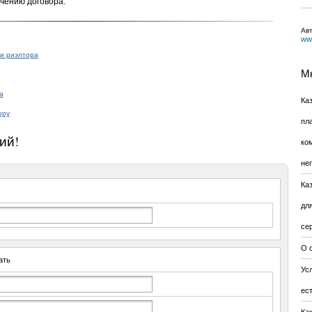
чению договора.
Ав
www
и риэлтора
Мн
а
Ка
ору
пл
ий!
ко
не
Ка
дл
се
О 
ать
Усл
ес