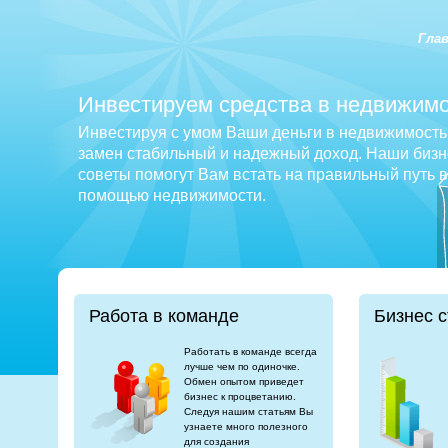
Гла
Инвестируем средства в недвижимо
Инвестируя с умом Ваши деньги в недвижимость 
замен стабильный и надежный доход. Наши бизне
советы помогут Вам встать на правильный путь 
помощью недвижимости.
Работа в команде
Бизнес с
Работать в команде всегда
лучше чем по одиночке.
Обмен опытом приведет
бизнес к процветанию.
Следуя нашим статьям Вы
узнаете много полезного
для создания