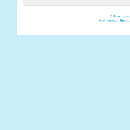
© Инвестируе
Hold-house.ru | Время