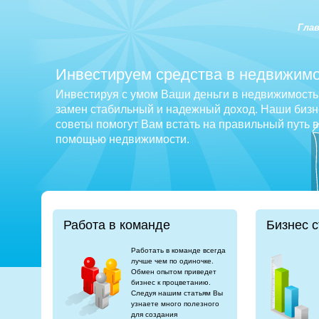
Гла
Инвестируем средства в недвижимо
Инвестируя с умом Ваши деньги в недвижимость 
замен стабильный и надежный доход. Наши бизне
советы помогут Вам встать на правильный путь 
помощью недвижимости.
Работа в команде
Бизнес с
Работать в команде всегда
лучше чем по одиночке.
Обмен опытом приведет
бизнес к процветанию.
Следуя нашим статьям Вы
узнаете много полезного
для создания