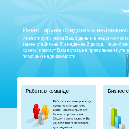
Гла
Инвестируем средства в недвижимо
Инвестируя с умом Ваши деньги в недвижимость 
замен стабильный и надежный доход. Наши бизне
советы помогут Вам встать на правильный путь 
помощью недвижимости.
Работа в команде
Бизнес с
Работать в команде всегда
лучше чем по одиночке.
Обмен опытом приведет
бизнес к процветанию.
Следуя нашим статьям Вы
узнаете много полезного
для создания