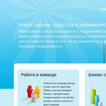
Гла
Инвестируем средства в недвижимо
Инвестируя с умом Ваши деньги в недвижимость 
замен стабильный и надежный доход. Наши бизне
советы помогут Вам встать на правильный путь 
помощью недвижимости.
Работа в команде
Бизнес с
Работать в команде всегда
лучше чем по одиночке.
Обмен опытом приведет
бизнес к процветанию.
Следуя нашим статьям Вы
узнаете много полезного
для создания