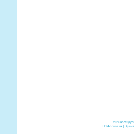
© Инвестируе
Hold-house.ru | Время