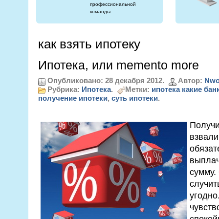
профессиональной
команды
как взять ипотеку
Ипотека, или memento more
Опубликовано: 28 декабря 2012.
Автор:
Nwo
Рубрика:
Ипотека
.
Метки:
ипотека какие бан
получение ипотеки
,
суть ипотеки
.
Получи
взвали
обязат
выплач
сумму.
случит
угодно
чувств
спокой