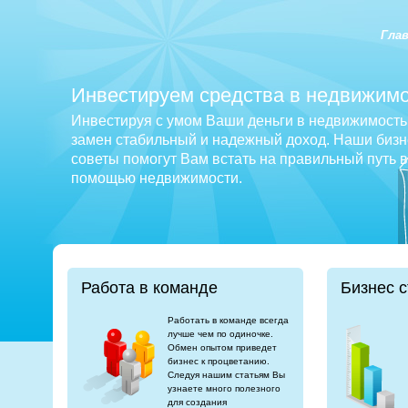
Гла
Инвестируем средства в недвижимо
Инвестируя с умом Ваши деньги в недвижимость 
замен стабильный и надежный доход. Наши бизне
советы помогут Вам встать на правильный путь 
помощью недвижимости.
Работа в команде
Бизнес с
Работать в команде всегда
лучше чем по одиночке.
Обмен опытом приведет
бизнес к процветанию.
Следуя нашим статьям Вы
узнаете много полезного
для создания