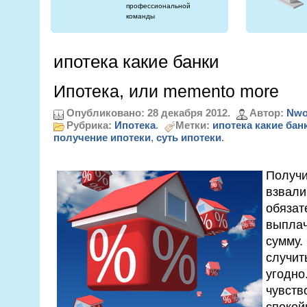
профессиональной
команды
ипотека какие банки
Ипотека, или memento more
Опубликовано: 28 декабря 2012.
Автор:
Nwo
Рубрика:
Ипотека
.
Метки:
ипотека какие бан
получение ипотеки
,
суть ипотеки
.
Получи
взвали
обязат
выплач
сумму.
случит
угодно
чувств
спокой