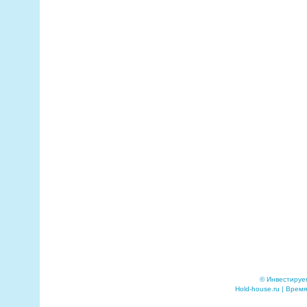
© Инвестируе
Hold-house.ru | Время