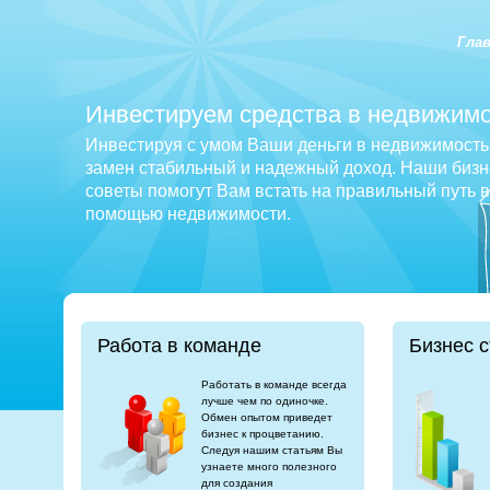
Гла
Инвестируем средства в недвижимо
Инвестируя с умом Ваши деньги в недвижимость 
замен стабильный и надежный доход. Наши бизне
советы помогут Вам встать на правильный путь 
помощью недвижимости.
Работа в команде
Бизнес с
Работать в команде всегда
лучше чем по одиночке.
Обмен опытом приведет
бизнес к процветанию.
Следуя нашим статьям Вы
узнаете много полезного
для создания