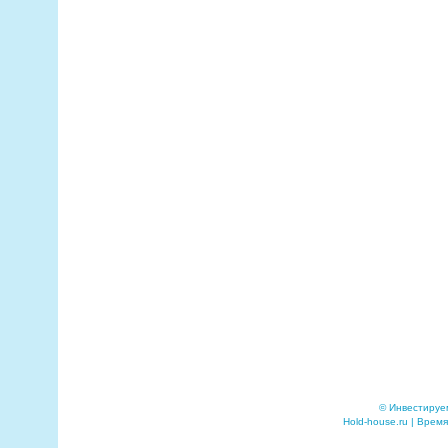
© Инвестируе
Hold-house.ru | Время