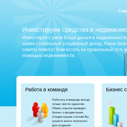
Гла
Инвестируем средства в недвижимо
Инвестируя с умом Ваши деньги в недвижимость 
замен стабильный и надежный доход. Наши бизне
советы помогут Вам встать на правильный путь 
помощью недвижимости.
Работа в команде
Бизнес с
Работать в команде всегда
лучше чем по одиночке.
Обмен опытом приведет
бизнес к процветанию.
Следуя нашим статьям Вы
узнаете много полезного
для создания