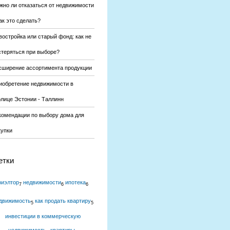
жно ли отказаться от недвижимости
ак это сделать?
востройка или старый фонд: как не
стеряться при выборе?
сширение ассортимента продукции
иобретение недвижимости в
олице Эстонии - Таллинн
комендации по выбору дома для
купки
етки
риэлтор
недвижимости
ипотека
7
6
6
движимость
как продать квартиру
5
5
инвестиции в коммерческую