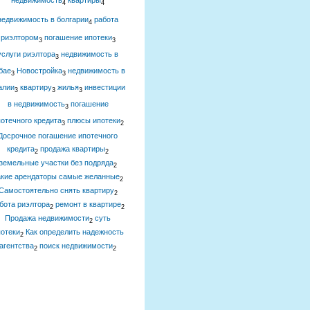
недвижимость
квартиры
4
4
недвижимость в болгарии
работа
4
риэлтором
погашение ипотеки
3
3
услуги риэлтора
недвижимость в
3
бае
Новостройка
недвижимость в
3
3
алии
квартиру
жилья
инвестиции
3
3
3
в недвижимость
погашение
3
отечного кредита
плюсы ипотеки
3
2
Досрочное погашение ипотечного
кредита
продажа квартиры
2
2
земельные участки без подряда
2
акие арендаторы самые желанные
2
Самостоятельно снять квартиру
2
бота риэлтора
ремонт в квартире
2
2
Продажа недвижимости
суть
2
отеки
Как определить надежность
2
агентства
поиск недвижимости
2
2