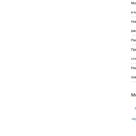
Мо
и к
Но
ра
Ра
Пр
ст
Ре
по
М
не