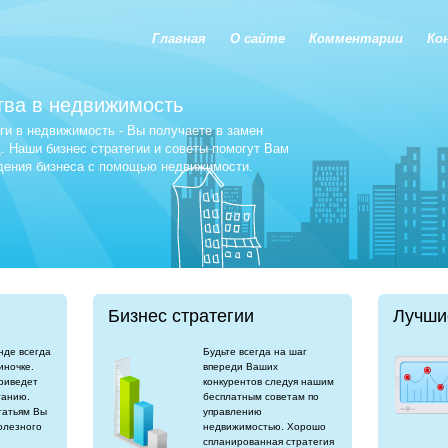
Главная
О сайте
Комментарии
Ко
тва в недвижимость
и в недвижимость - Вы получаете в замен
 Наши бизнес стратегии и советы помогут Вам
едения бизнеса с помощью недвижимости.
Бизнес стратегии
Лучши
нде всегда
Будьте всегда на шаг
иночке.
впереди Ваших
риведет
конкурентов следуя нашим
танию.
бесплатным советам по
татьям Вы
управлению
олезного
недвижимостью. Хорошо
спланированная стратегия