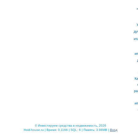
ду
ит
ип
К
ра
ип
© Инвестируем средства в недвижимость, 2026
Hold-house.ru | Время: 0.1166 | SQL: 6 | Память: 3.98MB |
Вход