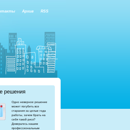
нтакты
Архив
RSS
е решения
Одно неверное решение
может погубить все
старания за целые года
работы, зачем брать на
себя такой риск?
Доверьтесь нашим
профессиональным