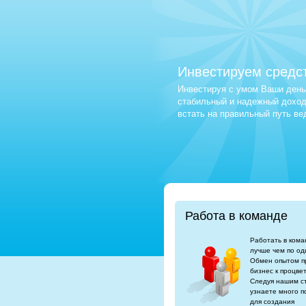
Инвестируем средс
Инвестируя с умом Ваши деньг
стабильный и надежный доход.
встать на правильный путь в
Работа в команде
Работать в кома
лучше чем по од
Обмен опытом п
бизнес к процве
Следуя нашим с
узнаете много п
для создания