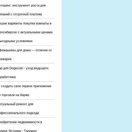
кторинг: инструмент роста для
мпаний с отсрочкой платежа
чшие варианты покупки комнаты в
восибирске с актуальными ценами
выгодными условиями
фемашины для дома — отличие от
феварок
р для Dogecoin - уход ведущего
зработчика
к создать свое первое приложение
 торговли на бирже
ртуальный ремонт для
офессионального подхода
иобретение недвижимости в
олице Эстонии - Таллинн