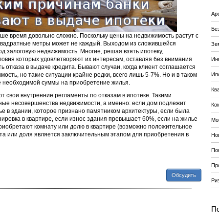
Ар
Бе
ше время довольно сложно. Поскольку цены на недвижимость растут с
 квадратные метры может не каждый. Выходом из сложившейся
Зе
од залоговую недвижимость. Многие, решая взять ипотеку,
ловия которых удовлетворяют их интересам, оставляя без внимания
Ин
ь отказа в выдаче кредита. Бывают случаи, когда клиент соглашается
ость, но такие ситуации крайне редки, всего лишь 5-7%. Но и в таком
Ип
че необходимой суммы на приобретение жилья.
Кв
ют свои внутренние регламенты по отказам в ипотеке. Такими
ьные несовершенства недвижимости, а именно: если дом подлежит
Ко
лье в здании, которое признано памятником архитектуры, если была
ировка в квартире, если износ здания превышает 60%, если на жилье
Мо
приобретают комнату или долю в квартире (возможно положительное
та или доля является заключительным этапом для приобретения в
Но
По
Пр
Обсудить
Ри
По