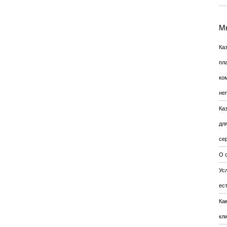
Мн
Ка
пл
ко
не
Ка
дл
се
О 
Усл
ес
Ка
кл