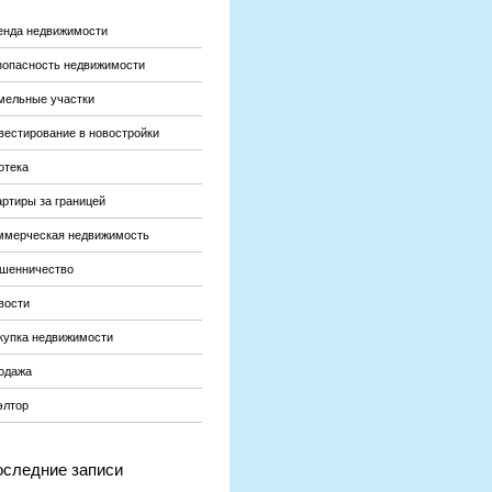
енда недвижимости
зопасность недвижимости
мельные участки
вестирование в новостройки
отека
артиры за границей
ммерческая недвижимость
шенничество
вости
купка недвижимости
одажа
элтор
следние записи