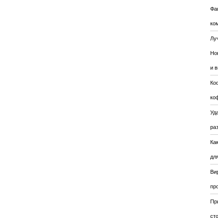
Фа
ко
Лу
Но
и 
Ко
ко
Уда
ра
Ка
для
Ви
пр
Пр
ст