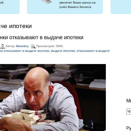
ой
увеличит Ваши шансы на
успех Вашего бизнеса
че ипотеки
нки отказывают в выдаче ипотеки
Автор:
Nwonkry
.
Просмотров: 3966.
ки отказывают в выдаче ипотеки
,
выдаче ипотеки
,
отказывают в выдаче
М
Р