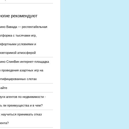
огие рекомендуют
зино Вавада — респектабельная
атформа с тысячами игр,
мфортными условиями и
повторимой атмосферой
зино СпинВин интернет-площадка
я проведения азартных игр на
ртифицированных слотах
сайте
уги агентов по недвижимости -
ть ли преимущества и в чем?
к научиться принимать отказ
иента?