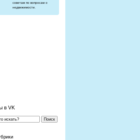
советам по вопросам о
недвижимости.
ы в VK
Поиск
убрики