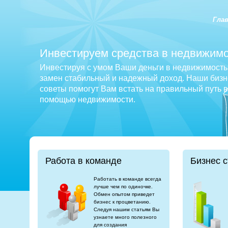
Гла
Инвестируем средства в недвижимо
Инвестируя с умом Ваши деньги в недвижимость 
замен стабильный и надежный доход. Наши бизне
советы помогут Вам встать на правильный путь 
помощью недвижимости.
Работа в команде
Бизнес с
Работать в команде всегда
лучше чем по одиночке.
Обмен опытом приведет
бизнес к процветанию.
Следуя нашим статьям Вы
узнаете много полезного
для создания