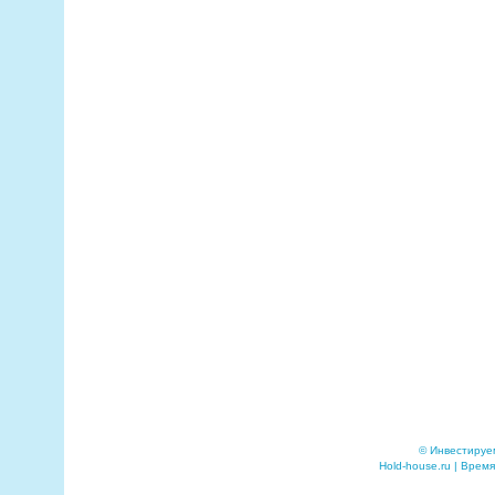
© Инвестируе
Hold-house.ru | Время