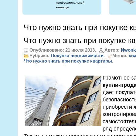
профессиональной
команды
Что нужно знать при покупке 
Что нужно знать при покупке к
Опубликовано: 21 июля 2013.
Автор:
Nwonk
Рубрика:
Покупка недвижимости
.
Метки:
кв
Что нужно знать при покупке квартиры
.
Грамотное з
купли-прод
дает покупа
безопасность
приобрести 
контролирова
самостоятел
ряд определ
Также вы можете воспользоваться помощ