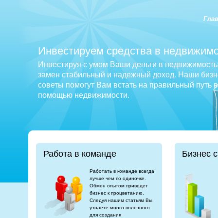
Гла
Инвестируем средства в недвижимо
Инвестируя с умом Ваши деньги в недвижимость 
замен стабильный и надежный доход. Наши бизне
советы помогут Вам встать на правильный путь 
помощью недвижимости.
Работа в команде
Бизнес с
Работать в команде всегда
лучше чем по одиночке.
Обмен опытом приведет
бизнес к процветанию.
Следуя нашим статьям Вы
узнаете много полезного
для создания