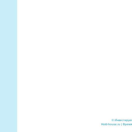
© Инвестируе
Hold-house.ru | Время