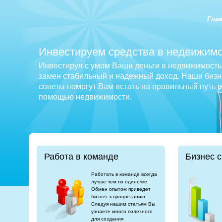
Гла
Инвестируем средства в недвижимо
Инвестируя с умом Ваши деньги в недвижимость 
замен стабильный и надежный доход. Наши бизне
советы помогут Вам встать на правильный путь 
помощью недвижимости.
Работа в команде
Бизнес с
Работать в команде всегда
лучше чем по одиночке.
Обмен опытом приведет
бизнес к процветанию.
Следуя нашим статьям Вы
узнаете много полезного
для создания