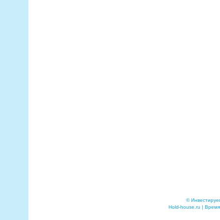
© Инвестируе
Hold-house.ru | Время