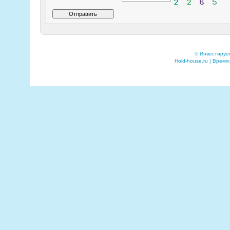
© Инвестируе
Hold-house.ru | Время