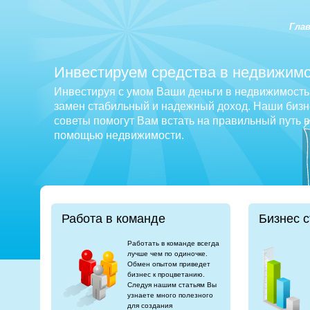
Гла
Инвестируем средства в недвижимо
Инвестируя с умом Ваши деньги в недвижимость 
замен стабильный и надежный доход. Наши бизне
советы помогут Вам встать на правильный путь 
помощью недвижимости.
Работа в команде
Бизнес с
Работать в команде всегда
лучше чем по одиночке.
Обмен опытом приведет
бизнес к процветанию.
Следуя нашим статьям Вы
узнаете много полезного
для создания