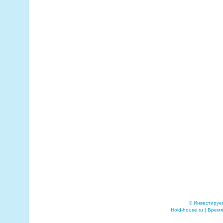
© Инвестируе
Hold-house.ru | Время