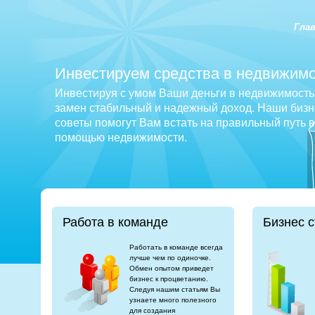
Гла
Инвестируем средства в недвижимо
Инвестируя с умом Ваши деньги в недвижимость 
замен стабильный и надежный доход. Наши бизне
советы помогут Вам встать на правильный путь 
помощью недвижимости.
Работа в команде
Бизнес с
Работать в команде всегда
лучше чем по одиночке.
Обмен опытом приведет
бизнес к процветанию.
Следуя нашим статьям Вы
узнаете много полезного
для создания