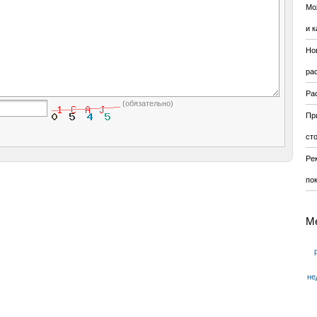
Мо
и к
Но
ра
Ра
(обязательно)
Пр
ст
Ре
по
М
не