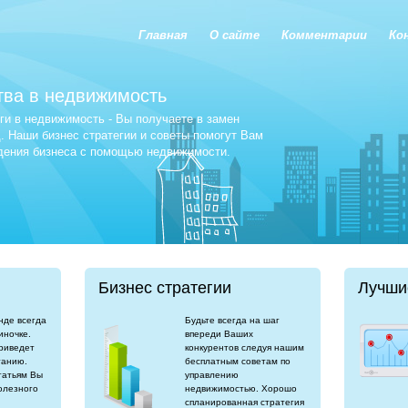
Главная
О сайте
Комментарии
Ко
тва в недвижимость
и в недвижимость - Вы получаете в замен
 Наши бизнес стратегии и советы помогут Вам
едения бизнеса с помощью недвижимости.
Бизнес стратегии
Лучши
нде всегда
Будьте всегда на шаг
иночке.
впереди Ваших
риведет
конкурентов следуя нашим
танию.
бесплатным советам по
татьям Вы
управлению
олезного
недвижимостью. Хорошо
спланированная стратегия