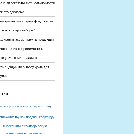
жно ли отказаться от недвижимости
ак это сделать?
востройка или старый фонд: как не
стеряться при выборе?
сширение ассортимента продукции
иобретение недвижимости в
олице Эстонии - Таллинн
комендации по выбору дома для
купки
етки
риэлтор
недвижимости
ипотека
7
6
6
движимость
как продать квартиру
5
5
инвестиции в коммерческую