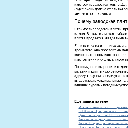
Некоторые люди считают, что тр
изготовить самостоятельно. Дейс
будет очень далеко от плитки за
хрупки и не надежным.
Почему заводская плит
Стоимость заводской плитки, при
взгляд. В этом, вы можете убеди
плитка продается квадратным мет
Если плитка изготавливалась на
Кроме того, она простоит не ме
самостоятельном изготовлении.
изготовления и сушки, а также 
Поэтому, если вы решили отдела
магазин и купить нужное количес
адресу. Покупая заводскую плитк
выдерживать максимальные нагр
влияние суровых погодных услов
Еще записи по теме
Можно ли отказаться от недвижимо
Sol Casino: Официальный сайт онл
Нужно ли вступать в СРО изыскате
Кофемашины для дома — отличие 
Казино Эльдорадо – оригинальный
Новогодние Гирлянды на дом от ed