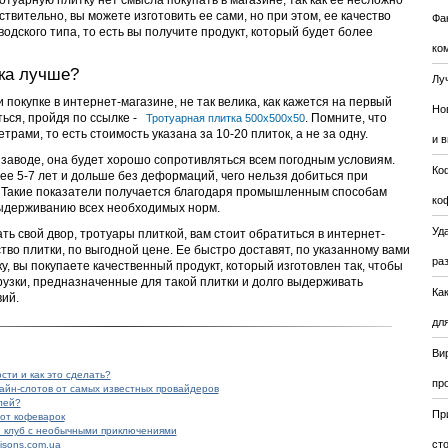
отуарную плитку нет смысла покупать в магазине, так как ее несложно
твительно, вы можете изготовить ее сами, но при этом, ее качество
Фа
водского типа, то есть вы получите продукт, который будет более
ко
ка лучше?
Лу
 покупке в интернет-магазине, не так велика, как кажется на первый
Но
ться, пройдя по ссылке -
. Помните, что
Тротуарная плитка 500х500х50
рами, то есть стоимость указана за 10-20 плиток, а не за одну.
и 
 заводе, она будет хорошо сопротивляться всем погодным условиям.
Ко
нее 5-7 лет и дольше без деформаций, чего нельзя добиться при
 Такие показатели получается благодаря промышленным способам
ко
выдерживанию всех необходимых норм.
Уда
ть свой двор, тротуары плиткой, вам стоит обратиться в интернет-
тво плитки, по выгодной цене. Ее быстро доставят, по указанному вами
ра
у, вы покупаете качественный продукт, который изготовлен так, чтобы
узки, предназначенные для такой плитки и долго выдерживать
Ка
ий.
для
Ви
сти и как это сделать?
пр
айн-слотов от самых известных провайдеров
лей?
Пр
от кофеварок
 клуб с необычными приключениями
ст
isons.com.ua