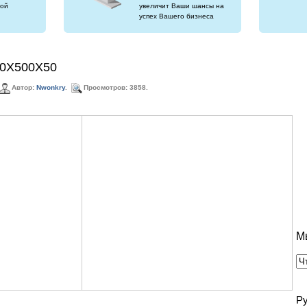
ой
увеличит Ваши шансы на
успех Вашего бизнеса
00Х500Х50
Автор:
Nwonkry
.
Просмотров: 3858.
М
Р