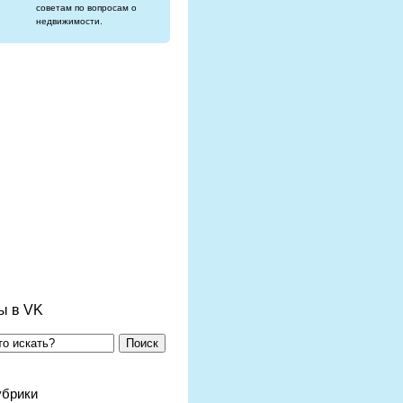
советам по вопросам о
недвижимости.
ы в VK
Поиск
убрики