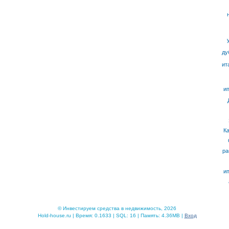
ду
ит
ип
К
ра
ип
© Инвестируем средства в недвижимость, 2026
Hold-house.ru | Время: 0.1633 | SQL: 16 | Память: 4.36MB |
Вход