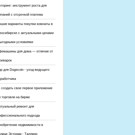
кторинг: инструмент роста для
мпаний с отсрочкой платежа
чшие варианты покупки комнаты в
восибирске с актуальными ценами
выгодными условиями
фемашины для дома — отличие от
феварок
р для Dogecoin - уход ведущего
зработчика
к создать свое первое приложение
 торговли на бирже
ртуальный ремонт для
офессионального подхода
иобретение недвижимости в
олице Эстонии - Таллинн