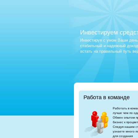
Инвестируем средс
Инвестируя с умом Ваши деньг
стабильный и надежный доход.
встать на правильный путь в
Работа в команде
Работать в кома
лучше чем по од
Обмен опытом п
бизнес к процве
Следуя нашим с
узнаете много п
для создания