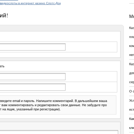
видеослоты в интернет казино Слотс-Док
ий!
Мн
Ка
пл
ко
не
Ка
ать
дл
се
О 
Усл
введите email и пароль. Напишите комментарий. В дальшейшем ваша
ит вам комментировать и редактировать свои данные. Не забудьте про
т на ящик, указанный при регистрации).
ес
Ка
кл