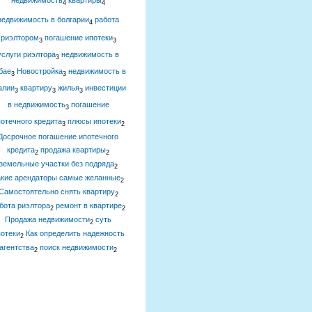
недвижимость
квартиры
4
4
недвижимость в болгарии
работа
4
риэлтором
погашение ипотеки
3
3
услуги риэлтора
недвижимость в
3
бае
Новостройка
недвижимость в
3
3
алии
квартиру
жилья
инвестиции
3
3
3
в недвижимость
погашение
3
отечного кредита
плюсы ипотеки
3
2
Досрочное погашение ипотечного
кредита
продажа квартиры
2
2
земельные участки без подряда
2
акие арендаторы самые желанные
2
Самостоятельно снять квартиру
2
бота риэлтора
ремонт в квартире
2
2
Продажа недвижимости
суть
2
отеки
Как определить надежность
2
агентства
поиск недвижимости
2
2