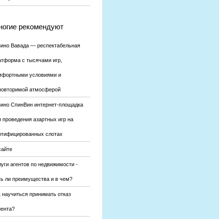
огие рекомендуют
зино Вавада — респектабельная
атформа с тысячами игр,
мфортными условиями и
повторимой атмосферой
зино СпинВин интернет-площадка
я проведения азартных игр на
ртифицированных слотах
сайте
уги агентов по недвижимости -
ть ли преимущества и в чем?
к научиться принимать отказ
иента?