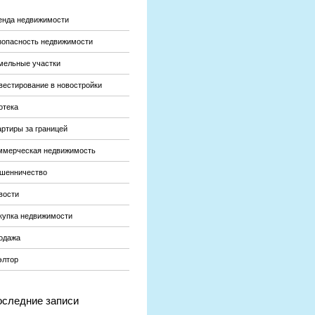
енда недвижимости
зопасность недвижимости
мельные участки
вестирование в новостройки
отека
артиры за границей
ммерческая недвижимость
шенничество
вости
купка недвижимости
одажа
элтор
следние записи