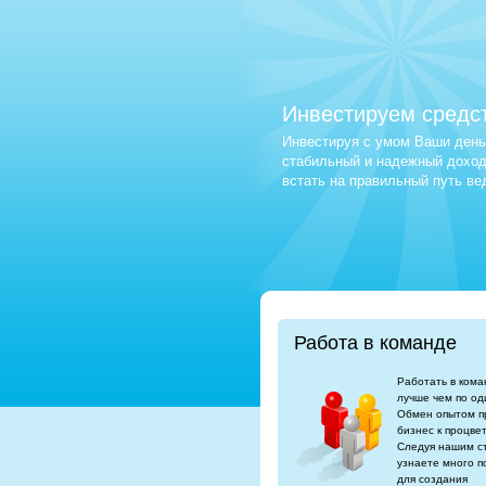
Инвестируем средс
Инвестируя с умом Ваши деньг
стабильный и надежный доход.
встать на правильный путь в
Работа в команде
Работать в кома
лучше чем по од
Обмен опытом п
бизнес к процве
Следуя нашим с
узнаете много п
для создания