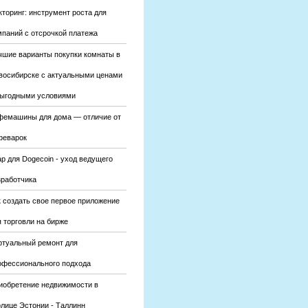
кторинг: инструмент роста для
мпаний с отсрочкой платежа
чшие варианты покупки комнаты в
восибирске с актуальными ценами
выгодными условиями
фемашины для дома — отличие от
феварок
р для Dogecoin - уход ведущего
зработчика
к создать свое первое приложение
 торговли на бирже
ртуальный ремонт для
офессионального подхода
иобретение недвижимости в
олице Эстонии - Таллинн