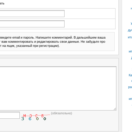
ать
ду
ит
введите email и пароль. Напишите комментарий. В дальшейшем ваша
ит вам комментировать и редактировать свои данные. Не забудьте про
т на ящик, указанный при регистрации).
ип
К
ра
ип
(обязательно)