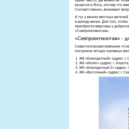
Крым - место, где можно не толь
касается и Ялты, потому что им
Соответственно, возникает вопр
И тут у многих местных жителей
в аренду жилье. Для того, чтоб
приобрести квартиры у добросо
«Севпроектмонтаж».
«Севпроектмонтаж» - дл
Севастопольская компания «Севп
построила четыре огромных жил
ЖК «Благодатный» (адрес: г. С
ЖК «Иолит» (адрес: г. Алушта,
ЖК «Благодатный-2» (адрес: г.
ЖК «Восточный» (адрес: г. Сев