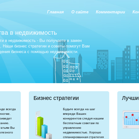
Главная
О сайте
Комментарии
Ко
тва в недвижимость
и в недвижимость - Вы получаете в замен
 Наши бизнес стратегии и советы помогут Вам
едения бизнеса с помощью недвижимости.
Бизнес стратегии
Лучши
нде всегда
Будьте всегда на шаг
иночке.
впереди Ваших
риведет
конкурентов следуя нашим
танию.
бесплатным советам по
татьям Вы
управлению
олезного
недвижимостью. Хорошо
спланированная стратегия