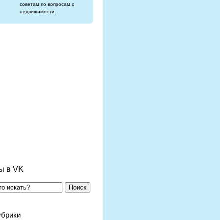
советам по вопросам о
недвижимости.
ы в VK
Поиск
убрики