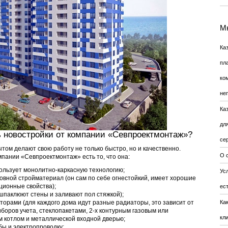
Мн
Ка
пл
ко
не
Ка
дл
 новостройки от компании «Севпроектмонтаж»?
се
ом делают свою работу не только быстро, но и качественно.
О 
ании «Севпроектмонтаж» есть то, что она:
ользует монолитно-каркасную технологию;
Усл
новной стройматериал (он сам по себе огнестойкий, имеет хорошие
ионные свойства);
ес
шпаклюют стены и заливают пол стяжкой);
торами (для каждого дома идут разные радиаторы, это зависит от
Ка
иборов учета, стеклопакетами, 2-х контурным газовым или
кл
 котлом и металлической входной дверью;
бы и электропроводку;