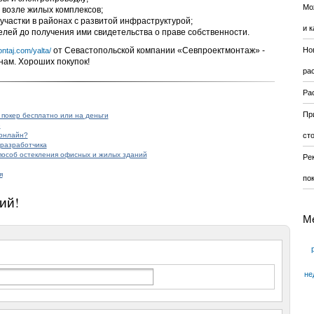
Мо
возле жилых комплексов;
участки в районах с развитой инфраструктурой;
и к
лей до получения ими свидетельства о праве собственности.
от Севастопольской компании «Севпроектмонтаж» -
Но
ntaj.com/yalta/
нам. Хороших покупок!
ра
Ра
Пр
 покер бесплатно или на деньги
ю
-онлайн?
ст
 разработчика
особ остекления офисных и жилых зданий
Ре
я
по
ий!
М
не