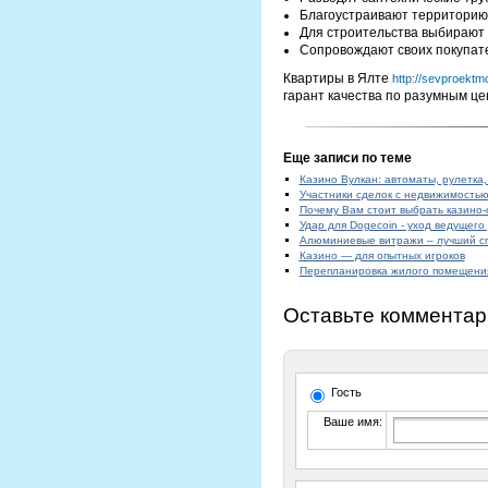
Благоустраивают территорию 
Для строительства выбирают 
Сопровождают своих покупате
Квартиры в Ялте
http://sevproektmo
гарант качества по разумным це
Еще записи по теме
Казино Вулкан: автоматы, рулетка,
Участники сделок с недвижимость
Почему Вам стоит выбрать казино
Удар для Dogecoin - уход ведущего
Алюминиевые витражи – лучший сп
Казино — для опытных игроков
Перепланировка жилого помещени
Оставьте комментар
Гость
Ваше имя: