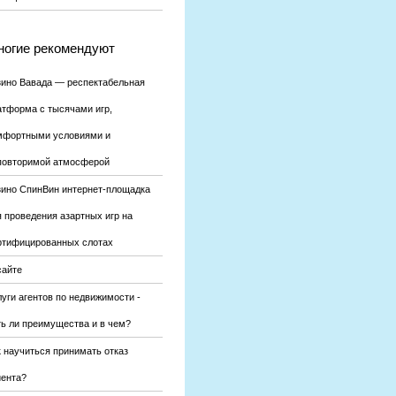
огие рекомендуют
зино Вавада — респектабельная
атформа с тысячами игр,
мфортными условиями и
повторимой атмосферой
зино СпинВин интернет-площадка
я проведения азартных игр на
ртифицированных слотах
сайте
уги агентов по недвижимости -
ть ли преимущества и в чем?
к научиться принимать отказ
иента?