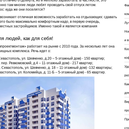
ко отлично отдохнуть, но и неплохо заработать. В частности, это
енно там многие люди любят проводить свой отпуск летом.
Фа
ос: куда же они поселятся?
ко
 возникает отличная возможность заработать на отдыхающих: сдавать
ы это было максимально комфортным надо, в первую очередь,
Лу
вестных застройщиков. Именно такой и является компания
Но
я людей, как для себя!
и 
роектмонтаж» работает на рынке с 2010 года. За несколько лет она
Ко
ищных комплекса. Речь идет о:
ко
евастополь, ул. Шевченко, д.20 – 5-этажный дом) - 150 квартир;
 пер. Ревкомовский, д.4 – 11-этажный дом) - 217 квартир;
Уда
 Севастополь, ул. Шевченко, д. 18 – 11-этажный дом) -132 квартиры;
астополь, ул. Коломийца, д. 11-Б – 5-этажный дом) - 65 квартир.
ра
Ка
для
Ви
пр
Пр
ст