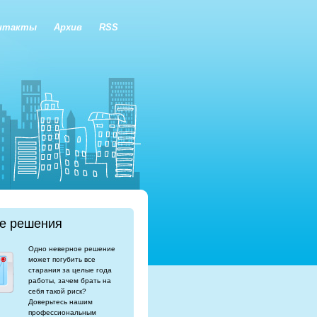
нтакты
Архив
RSS
е решения
Одно неверное решение
может погубить все
старания за целые года
работы, зачем брать на
себя такой риск?
Доверьтесь нашим
профессиональным