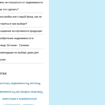
жно ли отказаться от недвижимости
ак это сделать?
востройка или старый фонд: как не
стеряться при выборе?
сширение ассортимента продукции
иобретение недвижимости в
олице Эстонии - Таллинн
комендации по выбору дома для
купки
етки
риэлтор
недвижимости
ипотека
7
6
6
движимость
как продать квартиру
5
5
инвестиции в коммерческую