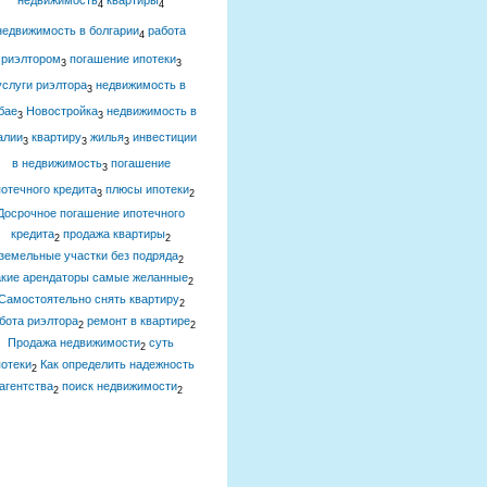
недвижимость
квартиры
4
4
недвижимость в болгарии
работа
4
риэлтором
погашение ипотеки
3
3
услуги риэлтора
недвижимость в
3
бае
Новостройка
недвижимость в
3
3
алии
квартиру
жилья
инвестиции
3
3
3
в недвижимость
погашение
3
отечного кредита
плюсы ипотеки
3
2
Досрочное погашение ипотечного
кредита
продажа квартиры
2
2
земельные участки без подряда
2
акие арендаторы самые желанные
2
Самостоятельно снять квартиру
2
бота риэлтора
ремонт в квартире
2
2
Продажа недвижимости
суть
2
отеки
Как определить надежность
2
агентства
поиск недвижимости
2
2