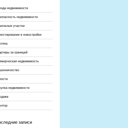
енда недвижимости
зопасность недвижимости
мельные участки
вестирование в новостройки
отека
артиры за границей
ммерческая недвижимость
шенничество
вости
купка недвижимости
одажа
элтор
следние записи