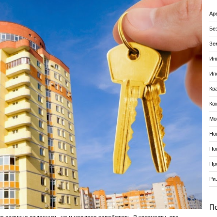
Ар
Бе
Зе
Ин
Ип
Кв
Ко
Мо
Но
По
Пр
Ри
По