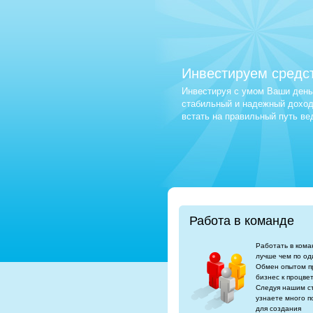
Инвестируем средс
Инвестируя с умом Ваши деньг
стабильный и надежный доход.
встать на правильный путь в
Работа в команде
Работать в кома
лучше чем по од
Обмен опытом п
бизнес к процве
Следуя нашим с
узнаете много п
для создания