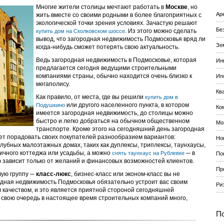
Многие жители столицы мечтают работать в
Москве
, но
Ар
жить вместе со своими родными в более благоприятных с
экологической точки зрения условиях.
Зачастую решают
Бе
. Из этого можно сделать
купить дом на Сколковском шоссе
вывод, что загородная недвижимость Подмосковья вряд ли
Зе
когда-нибудь сможет потерять свою актуальность.
Ведь загородная недвижимость в Подмосковье, которая
Ин
предлагается сегодня ведущими строительными
компаниями страны, обычно находится очень близко к
Ип
мегаполису.
Кв
Как правило, от места, где вы решили
купить дом в
или другого населенного пункта, в котором
Подушкино
Ко
имеется загородная недвижимость, до столицы можно
быстро и легко добраться на обычном общественном
Мо
транспорте. Кроме этого на сегодняшний день загородная
т порадовать своих покупателей разнообразием вариантов:
Но
лубных малоэтажных домах, таких как дуплексы, триплексы, таунхаусы,
ичного коттеджа или усадьбы, а можно
─ в
снять таунхаус на Рублевке
По
 зависит только от желаний и финансовых возможностей клиентов.
Пр
вую группу ─
класс-люкс
, бизнес-класс или эконом-класс вы не
одная недвижимость Подмосковья обязательно устроит вас своим
Ри
 качеством, и это является приятной стороной сегодняшней
 свою очередь в настоящее время строительных компаний много,
.
По