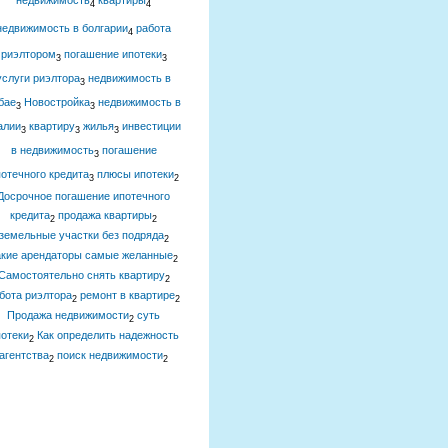
недвижимость
квартиры
4
4
недвижимость в болгарии
работа
4
риэлтором
погашение ипотеки
3
3
услуги риэлтора
недвижимость в
3
бае
Новостройка
недвижимость в
3
3
алии
квартиру
жилья
инвестиции
3
3
3
в недвижимость
погашение
3
отечного кредита
плюсы ипотеки
3
2
Досрочное погашение ипотечного
кредита
продажа квартиры
2
2
земельные участки без подряда
2
акие арендаторы самые желанные
2
Самостоятельно снять квартиру
2
бота риэлтора
ремонт в квартире
2
2
Продажа недвижимости
суть
2
отеки
Как определить надежность
2
агентства
поиск недвижимости
2
2