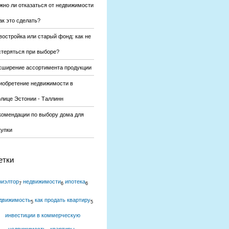
жно ли отказаться от недвижимости
ак это сделать?
востройка или старый фонд: как не
стеряться при выборе?
сширение ассортимента продукции
иобретение недвижимости в
олице Эстонии - Таллинн
комендации по выбору дома для
купки
етки
риэлтор
недвижимости
ипотека
7
6
6
движимость
как продать квартиру
5
5
инвестиции в коммерческую