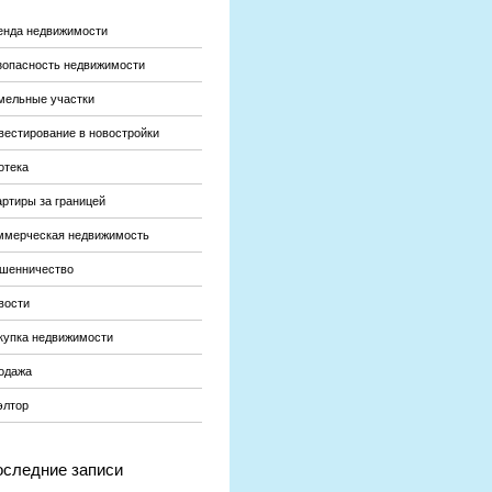
енда недвижимости
зопасность недвижимости
мельные участки
вестирование в новостройки
отека
артиры за границей
ммерческая недвижимость
шенничество
вости
купка недвижимости
одажа
элтор
следние записи