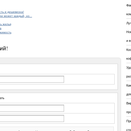
Фа
сть и дешевизна!
ко
и может каждый, но...
Лу
ь жилья
а
Но
ижимость
и 
ий!
Ко
ко
Уда
ра
Ка
для
ать
Ви
пр
Пр
ст