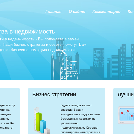
Главная
О сайте
Комментарии
Ко
тва в недвижимость
и в недвижимость - Вы получаете в замен
 Наши бизнес стратегии и советы помогут Вам
едения бизнеса с помощью недвижимости.
Бизнес стратегии
Лучши
нде всегда
Будьте всегда на шаг
иночке.
впереди Ваших
риведет
конкурентов следуя нашим
танию.
бесплатным советам по
татьям Вы
управлению
олезного
недвижимостью. Хорошо
спланированная стратегия