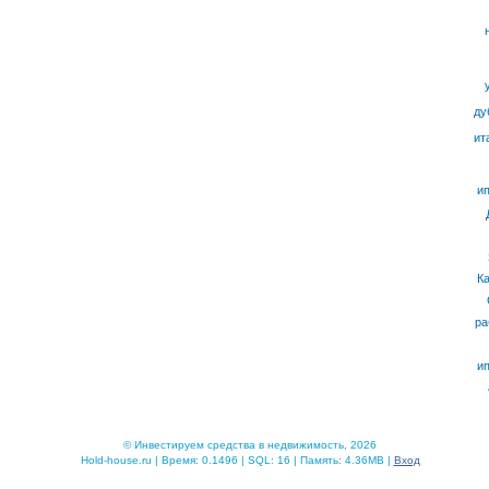
ду
ит
ип
К
ра
ип
© Инвестируем средства в недвижимость, 2026
Hold-house.ru | Время: 0.1496 | SQL: 16 | Память: 4.36MB |
Вход