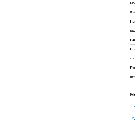
Мо
и к
Но
ра
Ра
Пр
ст
Ре
по
М
не