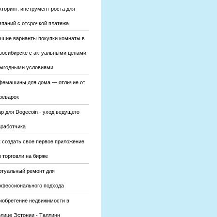
кторинг: инструмент роста для
мпаний с отсрочкой платежа
чшие варианты покупки комнаты в
восибирске с актуальными ценами
выгодными условиями
фемашины для дома — отличие от
феварок
р для Dogecoin - уход ведущего
зработчика
к создать свое первое приложение
 торговли на бирже
ртуальный ремонт для
офессионального подхода
иобретение недвижимости в
олице Эстонии - Таллинн