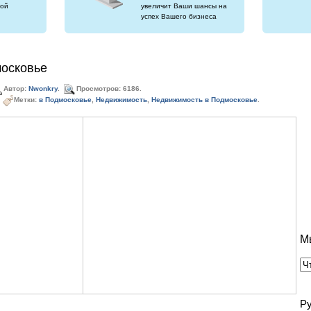
ой
увеличит Ваши шансы на
успех Вашего бизнеса
осковье
Автор:
Nwonkry
.
Просмотров: 6186.
Метки:
в Подмосковье
,
Недвижимость
,
Недвижимость в Подмосковье
.
М
Р