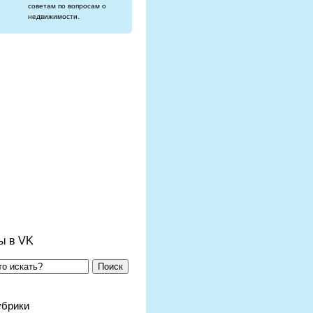
советам по вопросам о
недвижимости.
ы в VK
Поиск
убрики