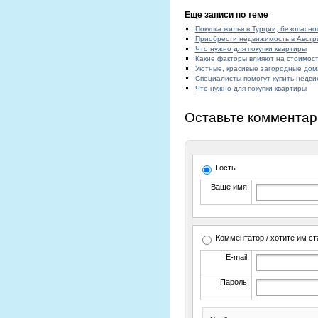
Еще записи по теме
Покупка жилья в Турции, безопасно
Приобрести недвижимость в Австри
Что нужно для покупки квартиры
Какие факторы влияют на стоимост
Уютные, красивые загородные дом
Специалисты помогут купить недв
Что нужно для покупки квартиры
Оставьте комментар
Гость
Ваше имя:
Комментатор / хотите им ст
E-mail:
Пароль: