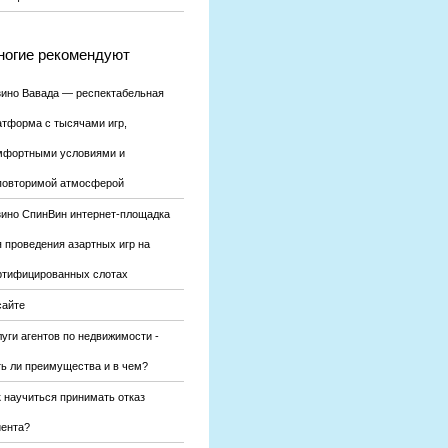
огие рекомендуют
зино Вавада — респектабельная
атформа с тысячами игр,
мфортными условиями и
повторимой атмосферой
зино СпинВин интернет-площадка
я проведения азартных игр на
ртифицированных слотах
сайте
уги агентов по недвижимости -
ть ли преимущества и в чем?
к научиться принимать отказ
иента?