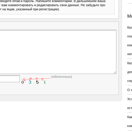
введите email и пароль. Напишите комментарий. В дальшейшем ваша
ит вам комментировать и редактировать свои данные. Не забудьте про
т на ящик, указанный при регистрации).
Мн
Ка
пл
ко
не
Ка
дл
(обязательно)
се
О 
Усл
ес
Ка
кл