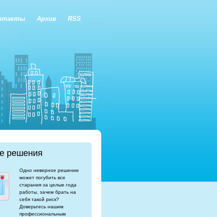
нтакты
Архив
RSS
е решения
Одно неверное решение
может погубить все
старания за целые года
работы, зачем брать на
себя такой риск?
Доверьтесь нашим
профессиональным