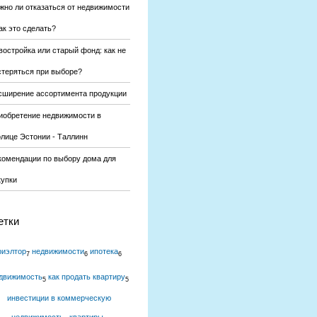
жно ли отказаться от недвижимости
ак это сделать?
востройка или старый фонд: как не
стеряться при выборе?
сширение ассортимента продукции
иобретение недвижимости в
олице Эстонии - Таллинн
комендации по выбору дома для
купки
етки
риэлтор
недвижимости
ипотека
7
6
6
движимость
как продать квартиру
5
5
инвестиции в коммерческую