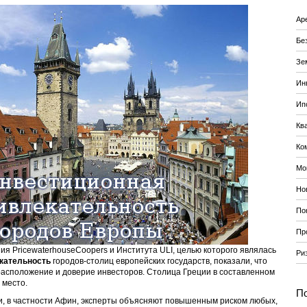
Ар
Бе
Зе
Ин
Ип
Кв
Ко
Мо
Но
По
Пр
я PricewaterhouseCoopers и Института ULI, целью которого являлась
Ри
кательность
городов-столиц европейских государств, показали, что
асположение и доверие инвесторов. Столица Греции в составленном
 место.
По
, в частности Афин, эксперты объясняют повышенным риском любых,