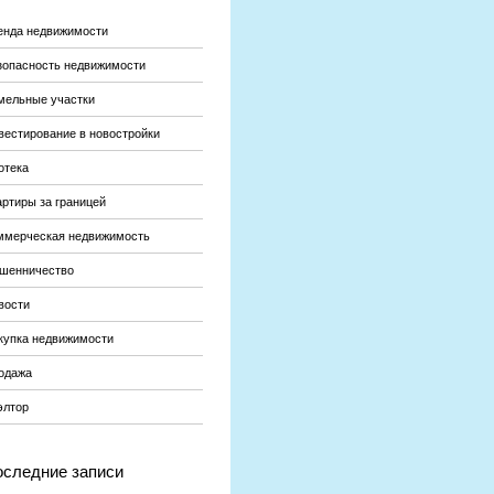
енда недвижимости
зопасность недвижимости
мельные участки
вестирование в новостройки
отека
артиры за границей
ммерческая недвижимость
шенничество
вости
купка недвижимости
одажа
элтор
следние записи