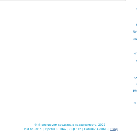
ду
ит
ип
К
ра
ип
© Инвестируем средства в недвижимость, 2026
Hold-house.ru | Время: 0.1847 | SQL: 16 | Память: 4.38MB |
Вход