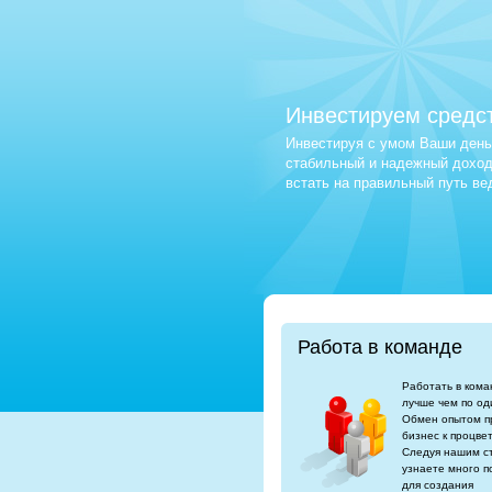
Инвестируем средс
Инвестируя с умом Ваши деньг
стабильный и надежный доход.
встать на правильный путь в
Работа в команде
Работать в кома
лучше чем по од
Обмен опытом п
бизнес к процве
Следуя нашим с
узнаете много п
для создания