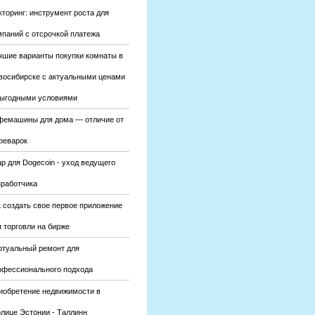
кторинг: инструмент роста для
мпаний с отсрочкой платежа
чшие варианты покупки комнаты в
восибирске с актуальными ценами
выгодными условиями
фемашины для дома — отличие от
феварок
р для Dogecoin - уход ведущего
зработчика
к создать свое первое приложение
 торговли на бирже
ртуальный ремонт для
офессионального подхода
иобретение недвижимости в
олице Эстонии - Таллинн