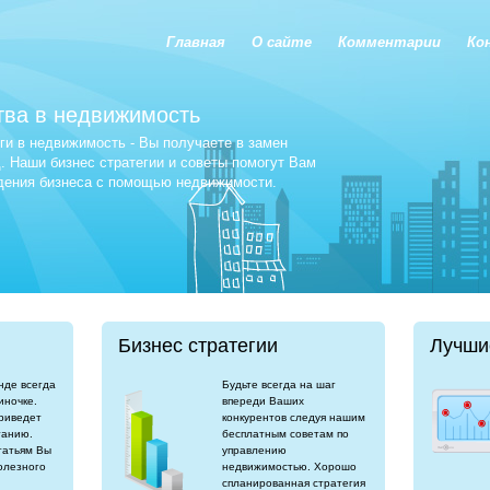
Главная
О сайте
Комментарии
Ко
тва в недвижимость
и в недвижимость - Вы получаете в замен
 Наши бизнес стратегии и советы помогут Вам
едения бизнеса с помощью недвижимости.
Бизнес стратегии
Лучши
нде всегда
Будьте всегда на шаг
иночке.
впереди Ваших
риведет
конкурентов следуя нашим
танию.
бесплатным советам по
татьям Вы
управлению
олезного
недвижимостью. Хорошо
спланированная стратегия