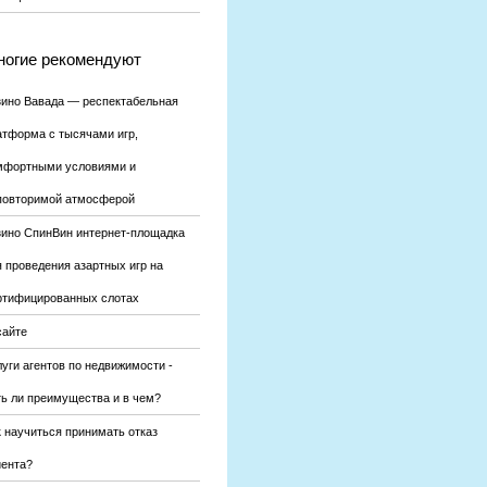
огие рекомендуют
зино Вавада — респектабельная
атформа с тысячами игр,
мфортными условиями и
повторимой атмосферой
зино СпинВин интернет-площадка
я проведения азартных игр на
ртифицированных слотах
сайте
уги агентов по недвижимости -
ть ли преимущества и в чем?
к научиться принимать отказ
иента?