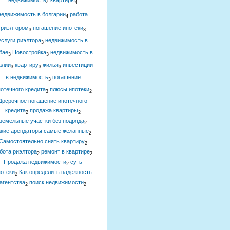
недвижимость
квартиры
4
4
недвижимость в болгарии
работа
4
риэлтором
погашение ипотеки
3
3
услуги риэлтора
недвижимость в
3
бае
Новостройка
недвижимость в
3
3
алии
квартиру
жилья
инвестиции
3
3
3
в недвижимость
погашение
3
отечного кредита
плюсы ипотеки
3
2
Досрочное погашение ипотечного
кредита
продажа квартиры
2
2
земельные участки без подряда
2
акие арендаторы самые желанные
2
Самостоятельно снять квартиру
2
бота риэлтора
ремонт в квартире
2
2
Продажа недвижимости
суть
2
отеки
Как определить надежность
2
агентства
поиск недвижимости
2
2