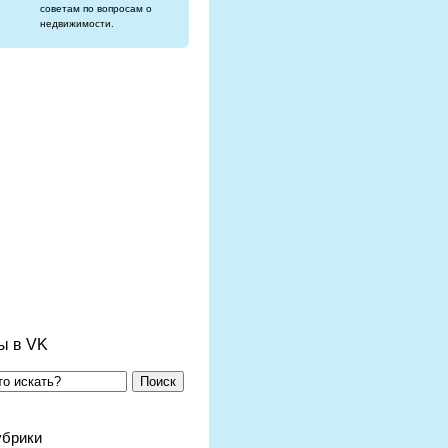
советам по вопросам о
недвижимости.
ы в VK
Поиск
убрики