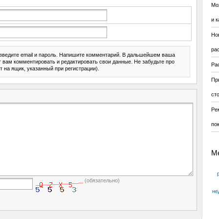
Мо
и к
Но
ра
введите email и пароль. Напишите комментарий. В дальшейшем ваша
ит вам комментировать и редактировать свои данные. Не забудьте про
Ра
т на ящик, указанный при регистрации).
Пр
ст
Ре
по
М
(обязательно)
не