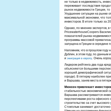
не только в недвижимость, инвес
переживает последствия продол
рынок недвижимости Греции, то 
Ухудшение ситуации на рынке о
максимальной экономии, что тол
инвесторов. В итоге только за 
Однако, по мнению экспертов, в
PricewaterhouseCoopers Васили
показателей рынка недвижимости
программы массовой приватизац
запущена в Греции в середине п
Напомним, что в прошлом году 
Дублин, в этом году, по данным
и
. Очень хоро
эмиграция в европу
Лидером рейтинга два года кря
объясняется большими перспекти
хорошей демографической ситуа
городе). В пятерку наиболее п
и Варшава, заняв места в пятерк
Мюнхен привлекает инвесторо
стабильностью экономической си
Варшава рассматривается инвес
перспективами роста офисного 
строительство за счет высокого 
Стокгольм занимает достаточно 
Швеции на протяжении финансов