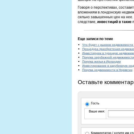
Говоря о перспективах, состави
вложениям в лондонскую недвиж
сильно завышенных цен на нее. 
следствие,
инвестиций в такие 
Еще записи по теме
Что будет с рынком недвижимости 
Процедура приобретения недвижи
Инвестируем в турецкую недвижим
Покупка зарубежной недвижимости
Покупка жилья в Ирландии
Инвестирование в зарубежную нед
Покупка недвижимости в Норвегии
Оставьте комментар
Гость
Ваше имя:
Комментатор / хотите им ст