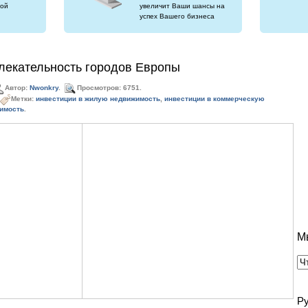
ой
увеличит Ваши шансы на
успех Вашего бизнеса
лекательность городов Европы
Автор:
Nwonkry
.
Просмотров: 6751.
Метки:
инвестиции в жилую недвижимость
,
инвестиции в коммерческую
имость
.
М
Р