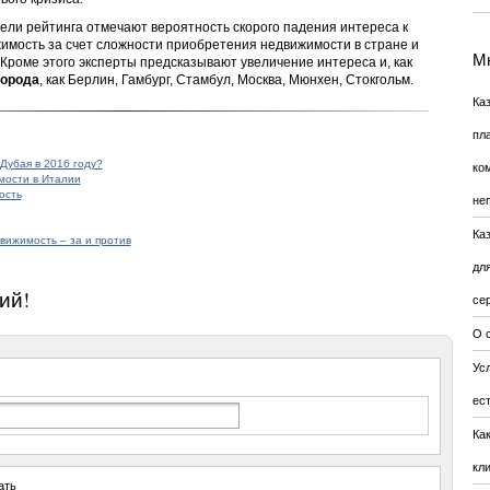
тели рейтинга отмечают вероятность скорого падения интереса к
имость за счет сложности приобретения недвижимости в стране и
Мн
Кроме этого эксперты предсказывают увеличение интереса и, как
города
, как Берлин, Гамбург, Стамбул, Москва, Мюнхен, Стокгольм.
Ка
пл
Дубая в 2016 году?
ко
мости в Италии
ость
не
Ка
вижимость – за и против
дл
ий!
се
О 
Усл
ес
Ка
кл
ать