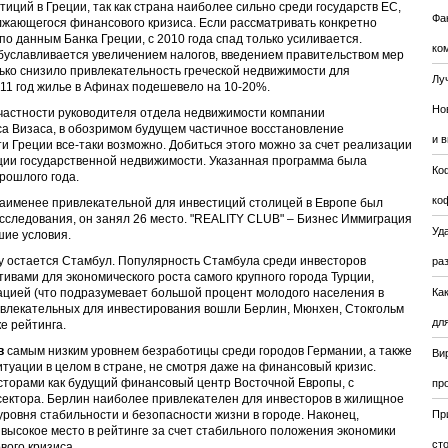
тиций в Греции, так как страна наиболее сильно среди государств ЕС,
Фа
жающегося финансового кризиса. Если рассматривать конкретно
по данным Банка Греции, с 2010 года спад только усиливается.
ко
буславливается увеличением налогов, введением правительством мер
ько снизило привлекательность греческой недвижимости для
Лу
2011 год жилье в Афинах подешевело на 10-20%.
Но
 частности руководителя отдела недвижимости компании
са Визаса, в обозримом будущем частичное восстановление
и 
 Греции все-таки возможно. Добиться этого можно за счет реализации
ии государственной недвижимости. Указанная программа была
Ко
рошлого года.
ко
наименее привлекательной для инвестиций столицей в Европе был
 исследования, он занял 26 место. "REALITY CLUB" – Бизнес Иммиграция
Уда
шие условия.
ду остается Стамбул. Популярность Стамбула среди инвесторов
ра
вами для экономического роста самого крупного города Турции,
цией (что подразумевает большой процент молодого населения в
Ка
ривлекательных для инвестирования вошли Берлин, Мюнхен, Стокгольм
для
е рейтинга.
в
самым низким уровнем безработицы среди городов Германии, а также
Ви
туации в целом в стране, не смотря даже на финансовый кризис.
торами как будущий финансовый центр Восточной Европы, с
пр
сектора. Берлин наиболее привлекателен для инвесторов в жилищное
уровня стабильности и безопасности жизни в городе. Наконец,
Пр
высокое место в рейтинге за счет стабильного положения экономики
ст
ого кризиса.