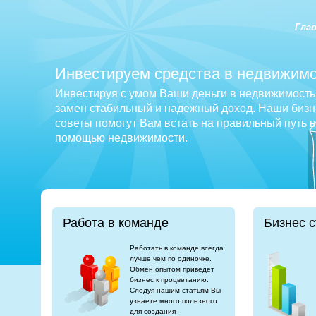
Гла
Инвестируем средства в недвижимо
Инвестируя с умом Ваши деньги в недвижимость 
замен стабильный и надежный доход. Наши бизне
советы помогут Вам встать на правильный путь 
помощью недвижимости.
Работа в команде
Бизнес с
Работать в команде всегда
лучше чем по одиночке.
Обмен опытом приведет
бизнес к процветанию.
Следуя нашим статьям Вы
узнаете много полезного
для создания