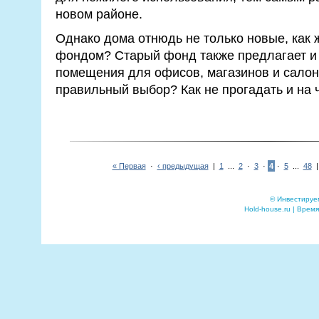
новом районе.
Однако дома отнюдь не только новые, как 
фондом? Старый фонд также предлагает и
помещения для офисов, магазинов и салоно
правильный выбор? Как не прогадать и на 
« Первая
·
‹ предыдущая
|
1
...
2
·
3
·
4
·
5
...
48
© Инвестируе
Hold-house.ru | Время