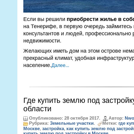
Если вы решили
приобрести жилье в соб
на Тенерифе, в первую очередь займитесь
консультантов и людей, профессионально 
недвижимости.
Желающих иметь дом на этом острове нема
прекрасный климат, удобная инфраструкту
население.
Далее...
Где купить землю под застройк
области
Опубликовано: 28 октября 2017.
Автор:
Nwo
Рубрика:
Земельные участки
.
Метки:
где ку
Москве
,
застройка
,
как купить землю под застрой
купить землю под застройку в Москве
.