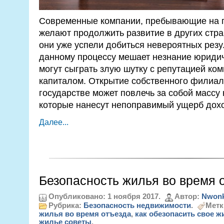
Современные компании, пребывающие на п
желают продолжить развитие в других стра
они уже успели добиться невероятных резу
данному процессу мешает незнание юридич
могут сыграть злую шутку с репутацией ко
капиталом. Открытие собственного филиал
государстве может повлечь за собой массу
которые нанесут непоправимый ущерб дохо
Далее...
Безопасность жилья во время 
Опубликовано: 1 ноября 2017.
Автор:
Nwonk
Рубрика:
Безопасность недвижимости
.
Метк
жилья во время отъезда
,
как обезопасить свое ж
жилье советы
.