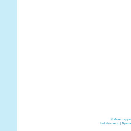
© Инвестируе
Hold-house.ru | Время