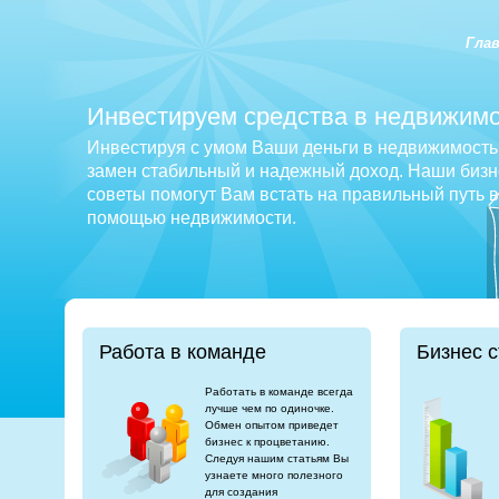
Гла
Инвестируем средства в недвижимо
Инвестируя с умом Ваши деньги в недвижимость 
замен стабильный и надежный доход. Наши бизне
советы помогут Вам встать на правильный путь 
помощью недвижимости.
Работа в команде
Бизнес с
Работать в команде всегда
лучше чем по одиночке.
Обмен опытом приведет
бизнес к процветанию.
Следуя нашим статьям Вы
узнаете много полезного
для создания