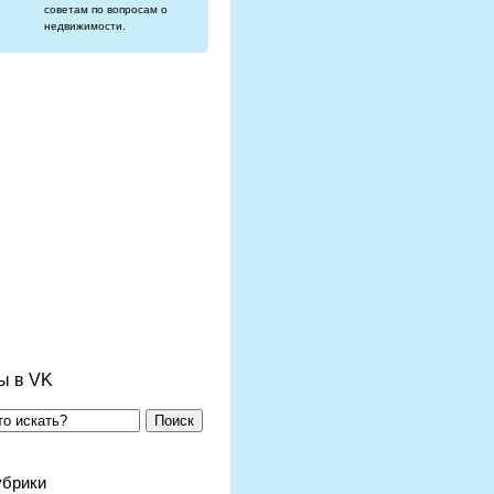
советам по вопросам о
недвижимости.
ы в VK
Поиск
убрики