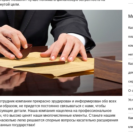
нутой цели.
Мн
Ка
пл
ко
не
Ка
дл
се
О 
Усл
сотрудник компании прекрасно эрудирован и информирован обо всех
м образом, не придется постоянно связываться с нами, чтобы
ес
есующие детали. Наша компания нацелена на профессиональное
, что высоко ценят наши многочисленные клиенты. Станьте нашим
Ка
 насколько легко решаются спорные вопросы касательно расширения
анных государствах!
кл