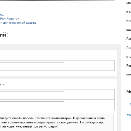
Мо
и к
зда
Play Fortune»
Но
ги для любителей азарта
ра
ий!
Ра
Пр
ст
Ре
по
ать
М
не
введите email и пароль. Напишите комментарий. В дальшейшем ваша
ит вам комментировать и редактировать свои данные. Не забудьте про
т на ящик, указанный при регистрации).