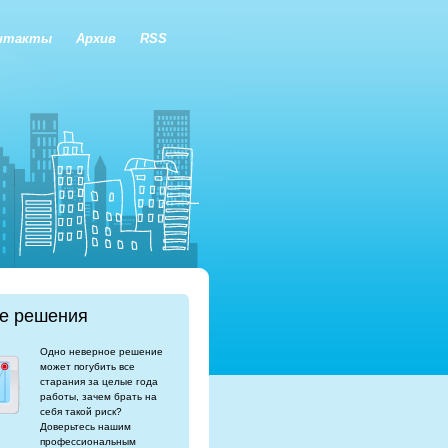
нтакты
Архив
RSS
е решения
Одно неверное решение
может погубить все
старания за целые года
работы, зачем брать на
себя такой риск?
Доверьтесь нашим
профессиональным