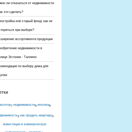
жно ли отказаться от недвижимости
ак это сделать?
востройка или старый фонд: как не
стеряться при выборе?
сширение ассортимента продукции
иобретение недвижимости в
олице Эстонии - Таллинн
комендации по выбору дома для
купки
етки
риэлтор
недвижимости
ипотека
7
6
6
движимость
как продать квартиру
5
5
инвестиции в коммерческую