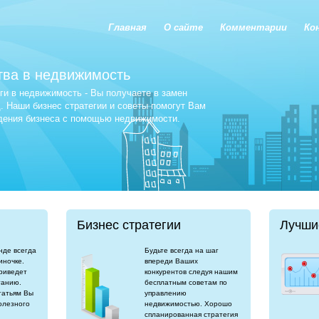
Главная
О сайте
Комментарии
Ко
тва в недвижимость
и в недвижимость - Вы получаете в замен
 Наши бизнес стратегии и советы помогут Вам
едения бизнеса с помощью недвижимости.
Бизнес стратегии
Лучши
нде всегда
Будьте всегда на шаг
иночке.
впереди Ваших
риведет
конкурентов следуя нашим
танию.
бесплатным советам по
татьям Вы
управлению
олезного
недвижимостью. Хорошо
спланированная стратегия