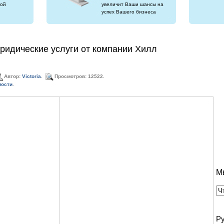
ой
увеличит Ваши шансы на
успех Вашего бизнеса
идические услуги от компании Хилл
Автор:
Victoria
.
Просмотров: 12522.
мости
.
М
Р