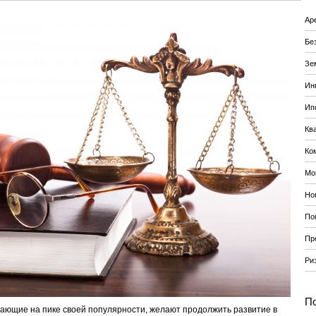
Ар
Бе
Зе
Ин
Ип
Кв
Ко
Мо
Но
По
Пр
Ри
По
ющие на пике своей популярности, желают продолжить развитие в