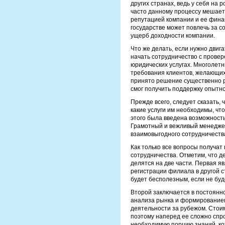
других странах, ведь у себя на 
часто данному процессу мешает 
репутацией компании и ее фина
государстве может повлечь за 
ущерб доходности компании.
Что же делать, если нужно двиг
начать сотрудничество с прове
юридических услугах. Многолетн
требования клиентов, желающих
принято решение существенно р
смог получить поддержку опытно
Прежде всего, следует сказать,
какие услуги им необходимы, чт
этого была введена возможност
Грамотный и вежливый менедже
взаимовыгодного сотрудничеств
Как только все вопросы получат
сотрудничества. Отметим, что д
делятся на две части. Первая я
регистрации филиала в другой ст
будет бесполезным, если не бу
Второй заключается в постоянн
анализа рынка и формирование
деятельности за рубежом. Стоим
поэтому наперед ее сложно спро
необходимую порцию знаний, ко