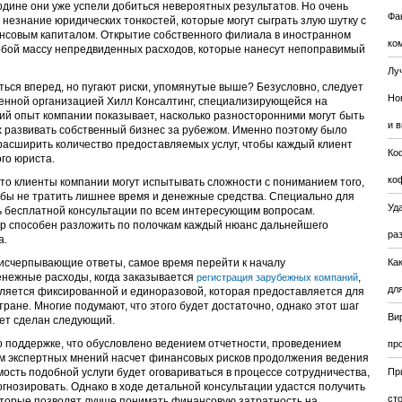
родине они уже успели добиться невероятных результатов. Но очень
Фа
незнание юридических тонкостей, которые могут сыграть злую шутку с
нсовым капиталом. Открытие собственного филиала в иностранном
ко
собой массу непредвиденных расходов, которые нанесут непоправимый
Лу
аться вперед, но пугают риски, упомянутые выше? Безусловно, следует
Но
ренной организацией Хилл Консалтинг, специализирующейся на
ий опыт компании показывает, насколько разносторонними могут быть
и 
 развивать собственный бизнес за рубежом. Именно поэтому было
асширить количество предоставляемых услуг, чтобы каждый клиент
Ко
го юриста.
ко
 что клиенты компании могут испытывать сложности с пониманием того,
обы не тратить лишнее время и денежные средства. Специально для
Уда
ь бесплатной консультации по всем интересующим вопросам.
р способен разложить по полочкам каждый нюанс дальнейшего
ра
а.
 исчерпывающие ответы, самое время перейти к началу
Ка
енежные расходы, когда заказывается
,
регистрация зарубежных компаний
для
вляется фиксированной и единоразовой, которая предоставляется для
ране. Многие подумают, что этого будет достаточно, однако этот шаг
Ви
дет сделан следующий.
о поддержке, что обусловлено ведением отчетности, проведением
пр
м экспертных мнений насчет финансовых рисков продолжения ведения
ость подобной услуги будет оговариваться в процессе сотрудничества,
Пр
гнозировать. Однако в ходе детальной консультации удастся получить
ст
торые позволят лучше понимать финансовую затратность на