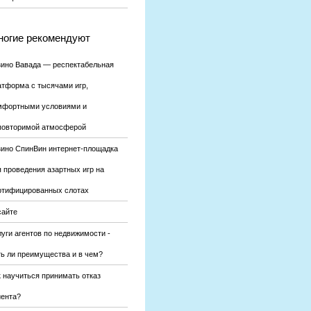
огие рекомендуют
зино Вавада — респектабельная
атформа с тысячами игр,
мфортными условиями и
повторимой атмосферой
зино СпинВин интернет-площадка
я проведения азартных игр на
ртифицированных слотах
сайте
уги агентов по недвижимости -
ть ли преимущества и в чем?
к научиться принимать отказ
иента?