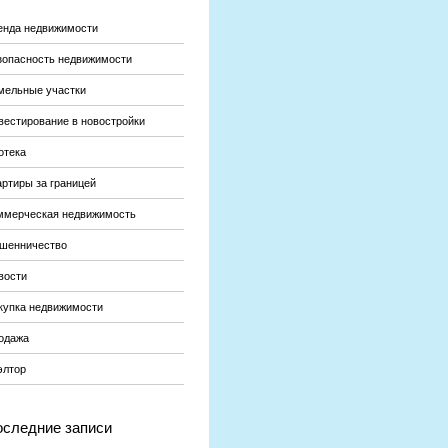
енда недвижимости
зопасность недвижимости
мельные участки
вестирование в новостройки
отека
артиры за границей
ммерческая недвижимость
шенничество
вости
купка недвижимости
одажа
элтор
следние записи