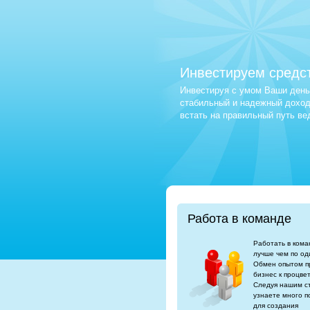
Инвестируем средс
Инвестируя с умом Ваши деньг
стабильный и надежный доход.
встать на правильный путь в
Работа в команде
Работать в кома
лучше чем по од
Обмен опытом п
бизнес к процве
Следуя нашим с
узнаете много п
для создания