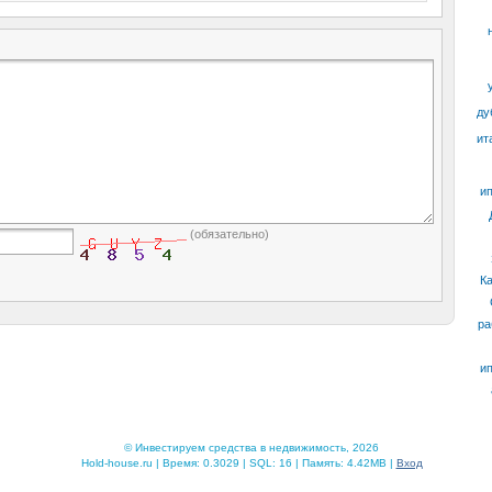
ду
ит
ип
(обязательно)
К
ра
ип
© Инвестируем средства в недвижимость, 2026
Hold-house.ru | Время: 0.3029 | SQL: 16 | Память: 4.42MB |
Вход