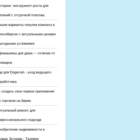
кторинг: инструмент роста для
мпаний с отсрочкой платежа
чшие варианты покупки комнаты в
восибирске с актуальными ценами
выгодными условиями
фемашины для дома — отличие от
феварок
р для Dogecoin - уход ведущего
зработчика
к создать свое первое приложение
 торговли на бирже
ртуальный ремонт для
офессионального подхода
иобретение недвижимости в
олице Эстонии - Таллинн