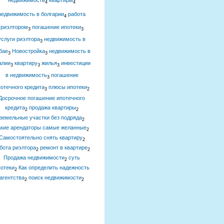
недвижимость
квартиры
4
4
недвижимость в болгарии
работа
4
риэлтором
погашение ипотеки
3
3
услуги риэлтора
недвижимость в
3
бае
Новостройка
недвижимость в
3
3
алии
квартиру
жилья
инвестиции
3
3
3
в недвижимость
погашение
3
отечного кредита
плюсы ипотеки
3
2
Досрочное погашение ипотечного
кредита
продажа квартиры
2
2
земельные участки без подряда
2
акие арендаторы самые желанные
2
Самостоятельно снять квартиру
2
бота риэлтора
ремонт в квартире
2
2
Продажа недвижимости
суть
2
отеки
Как определить надежность
2
агентства
поиск недвижимости
2
2