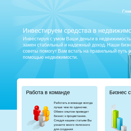
Гла
Инвестируем средства в недвижимо
Инвестируя с умом Ваши деньги в недвижимость 
замен стабильный и надежный доход. Наши бизне
советы помогут Вам встать на правильный путь 
помощью недвижимости.
Работа в команде
Бизнес с
Работать в команде всегда
лучше чем по одиночке.
Обмен опытом приведет
бизнес к процветанию.
Следуя нашим статьям Вы
узнаете много полезного
для создания