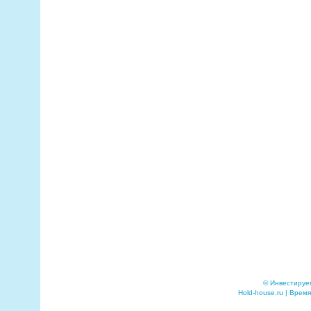
© Инвестируе
Hold-house.ru | Время