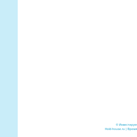
© Инвестируе
Hold-house.ru | Время