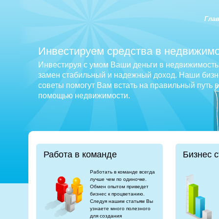
Гла
Инвестируем средства в недвижимо
Инвестируя с умом Ваши деньги в недвижимость 
замен стабильный и надежный доход. Наши бизне
советы помогут Вам встать на правильный путь 
помощью недвижимости.
Работа в команде
Бизнес с
Работать в команде всегда
лучше чем по одиночке.
Обмен опытом приведет
бизнес к процветанию.
Следуя нашим статьям Вы
узнаете много полезного
для создания