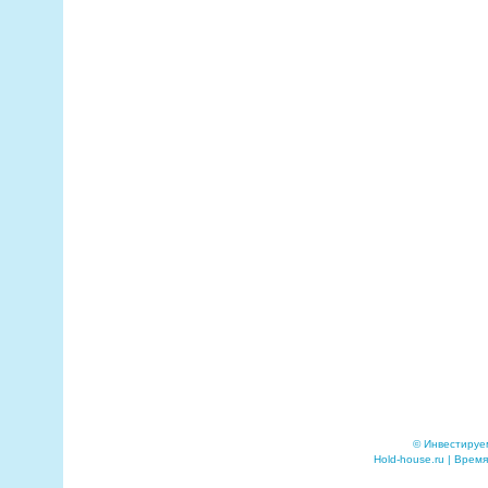
© Инвестируе
Hold-house.ru | Время