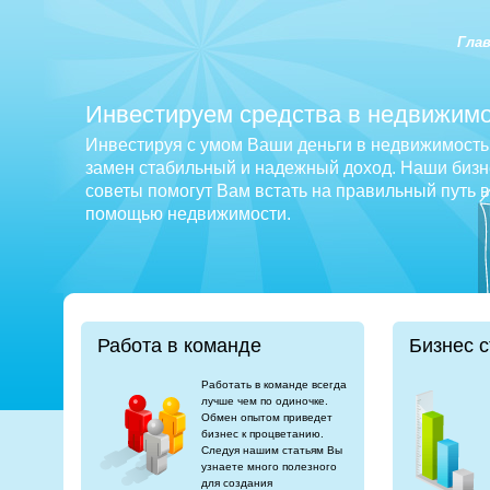
Гла
Инвестируем средства в недвижимо
Инвестируя с умом Ваши деньги в недвижимость 
замен стабильный и надежный доход. Наши бизне
советы помогут Вам встать на правильный путь 
помощью недвижимости.
Работа в команде
Бизнес с
Работать в команде всегда
лучше чем по одиночке.
Обмен опытом приведет
бизнес к процветанию.
Следуя нашим статьям Вы
узнаете много полезного
для создания