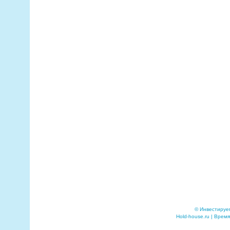
© Инвестируе
Hold-house.ru | Время