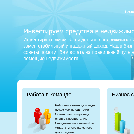
Гла
Инвестируем средства в недвижимо
Инвестируя с умом Ваши деньги в недвижимость 
замен стабильный и надежный доход. Наши бизне
советы помогут Вам встать на правильный путь 
помощью недвижимости.
Работа в команде
Бизнес с
Работать в команде всегда
лучше чем по одиночке.
Обмен опытом приведет
бизнес к процветанию.
Следуя нашим статьям Вы
узнаете много полезного
для создания