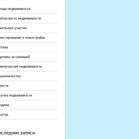
енда недвижимости
зопасность недвижимости
мельные участки
вестирование в новостройки
отека
артиры за границей
ммерческая недвижимость
шенничество
вости
купка недвижимости
одажа
элтор
следние записи