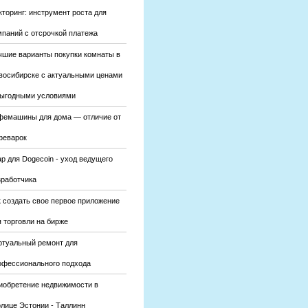
кторинг: инструмент роста для
мпаний с отсрочкой платежа
чшие варианты покупки комнаты в
восибирске с актуальными ценами
выгодными условиями
фемашины для дома — отличие от
феварок
р для Dogecoin - уход ведущего
зработчика
к создать свое первое приложение
 торговли на бирже
ртуальный ремонт для
офессионального подхода
иобретение недвижимости в
олице Эстонии - Таллинн