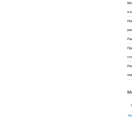
Мо
и к
Но
ра
Ра
Пр
ст
Ре
по
М
не