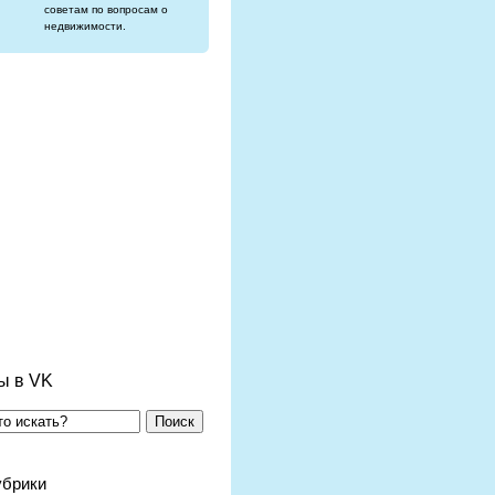
советам по вопросам о
недвижимости.
ы в VK
Поиск
убрики