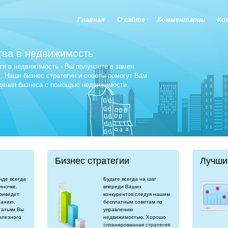
Главная
О сайте
Комментарии
Ко
тва в недвижимость
и в недвижимость - Вы получаете в замен
 Наши бизнес стратегии и советы помогут Вам
едения бизнеса с помощью недвижимости.
Бизнес стратегии
Лучши
нде всегда
Будьте всегда на шаг
иночке.
впереди Ваших
риведет
конкурентов следуя нашим
танию.
бесплатным советам по
татьям Вы
управлению
олезного
недвижимостью. Хорошо
спланированная стратегия