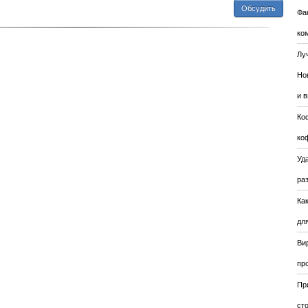
Обсудить
Фа
ко
Лу
Но
и 
Ко
ко
Уда
ра
Ка
для
Ви
пр
Пр
ст