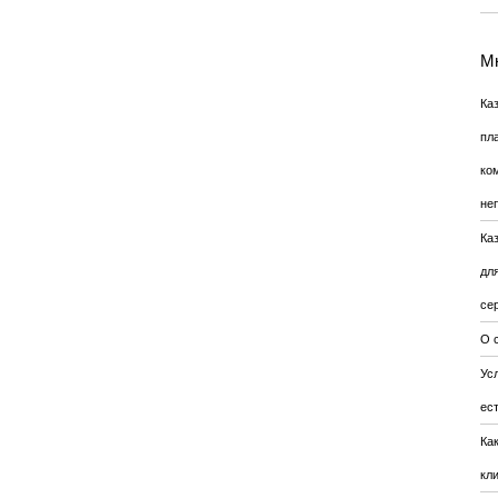
Мн
Ка
пл
ко
не
Ка
дл
се
О 
Усл
ес
Ка
кл