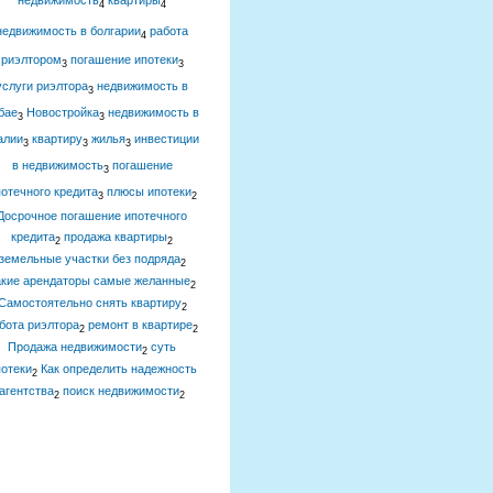
недвижимость
квартиры
4
4
недвижимость в болгарии
работа
4
риэлтором
погашение ипотеки
3
3
услуги риэлтора
недвижимость в
3
бае
Новостройка
недвижимость в
3
3
алии
квартиру
жилья
инвестиции
3
3
3
в недвижимость
погашение
3
отечного кредита
плюсы ипотеки
3
2
Досрочное погашение ипотечного
кредита
продажа квартиры
2
2
земельные участки без подряда
2
акие арендаторы самые желанные
2
Самостоятельно снять квартиру
2
бота риэлтора
ремонт в квартире
2
2
Продажа недвижимости
суть
2
отеки
Как определить надежность
2
агентства
поиск недвижимости
2
2