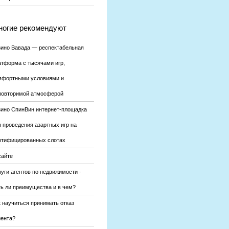
огие рекомендуют
зино Вавада — респектабельная
атформа с тысячами игр,
мфортными условиями и
повторимой атмосферой
зино СпинВин интернет-площадка
я проведения азартных игр на
ртифицированных слотах
сайте
уги агентов по недвижимости -
ть ли преимущества и в чем?
к научиться принимать отказ
иента?