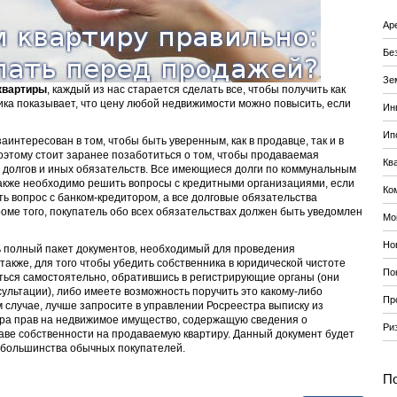
Ар
Бе
Зе
 квартиры
, каждый из нас старается сделать все, чтобы получить как
ка показывает, что цену любой недвижимости можно повысить, если
Ин
Ип
заинтересован в том, чтобы быть уверенным, как в продавце, так и в
этому стоит заранее позаботиться о том, чтобы продаваемая
Кв
 долгов и иных обязательств. Все имеющиеся долги по коммунальным
Также необходимо решить вопросы с кредитными организациями, если
Ко
ь вопрос с банком-кредитором, а все долговые обязательства
оме того, покупатель обо всех обязательствах должен быть уведомлен
Мо
Но
ть полный пакет документов, необходимый для проведения
 также, для того чтобы убедить собственника в юридической чистоте
По
ться самостоятельно, обратившись в регистрирующие органы (они
льтации), либо имеете возможность поручить это какому-либо
Пр
м случае, лучше запросите в управлении Росреестра выписку из
тра прав на недвижимое имущество, содержащую сведения о
Ри
аве собственности на продаваемую квартиру. Данный документ будет
х большинства обычных покупателей.
По