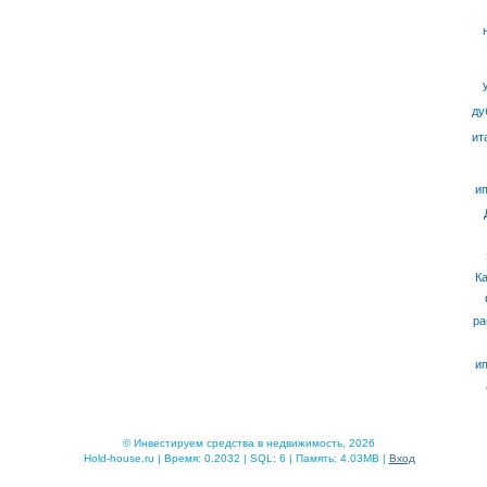
ду
ит
ип
К
ра
ип
© Инвестируем средства в недвижимость, 2026
Hold-house.ru | Время: 0.2032 | SQL: 6 | Память: 4.03MB |
Вход