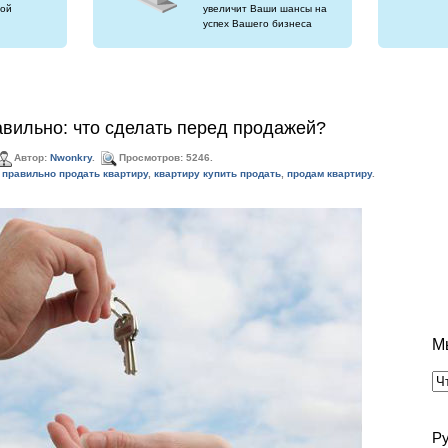
ой
увеличит Ваши шансы на
успех Вашего бизнеса
вильно: что сделать перед продажей?
Автор:
Nwonkry
.
Просмотров: 5246.
 правильно продать квартиру
,
квартиру купить продать
,
продам квартиру
.
М
Р