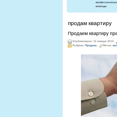
профессиональн
команды
продам квартиру
Продаем квартиру пра
Опубликовано: 12 января 2014.
Рубрика:
Продажа
.
Метки:
как