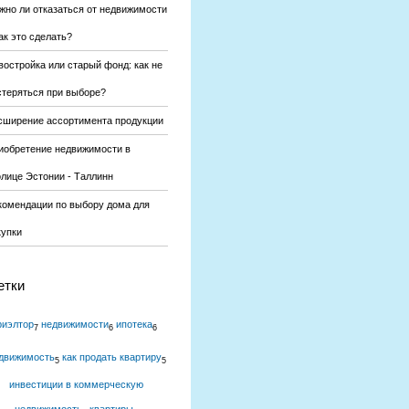
жно ли отказаться от недвижимости
ак это сделать?
востройка или старый фонд: как не
стеряться при выборе?
сширение ассортимента продукции
иобретение недвижимости в
олице Эстонии - Таллинн
комендации по выбору дома для
купки
етки
риэлтор
недвижимости
ипотека
7
6
6
движимость
как продать квартиру
5
5
инвестиции в коммерческую