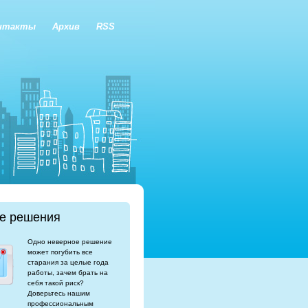
нтакты
Архив
RSS
е решения
Одно неверное решение
может погубить все
старания за целые года
работы, зачем брать на
себя такой риск?
Доверьтесь нашим
профессиональным