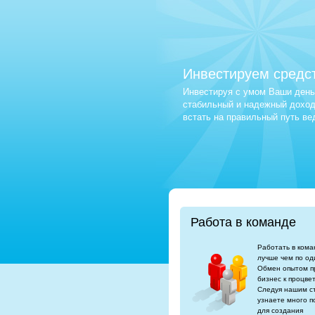
Инвестируем средс
Инвестируя с умом Ваши деньг
стабильный и надежный доход.
встать на правильный путь в
Работа в команде
Работать в кома
лучше чем по од
Обмен опытом п
бизнес к процве
Следуя нашим с
узнаете много п
для создания