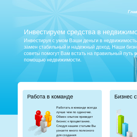
Гла
Инвестируем средства в недвижимо
Инвестируя с умом Ваши деньги в недвижимость 
замен стабильный и надежный доход. Наши бизне
советы помогут Вам встать на правильный путь 
помощью недвижимости.
Работа в команде
Бизнес с
Работать в команде всегда
лучше чем по одиночке.
Обмен опытом приведет
бизнес к процветанию.
Следуя нашим статьям Вы
узнаете много полезного
для создания