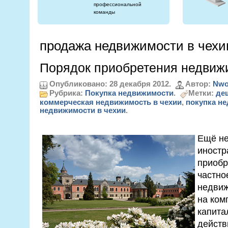
профессиональной
команды
продажа недвижимости в чехи
Порядок приобретения недвиж
Опубликовано: 28 декабря 2012.
Автор:
Nwo
Рубрика:
Покупка недвижимости
.
Метки:
де
коммерческая недвижимость в чехии
,
покупка не
недвижимости в чехии
.
Ещё не
иностр
приобр
частно
недвиж
на ком
капита
действ