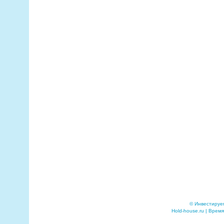
© Инвестируе
Hold-house.ru | Время