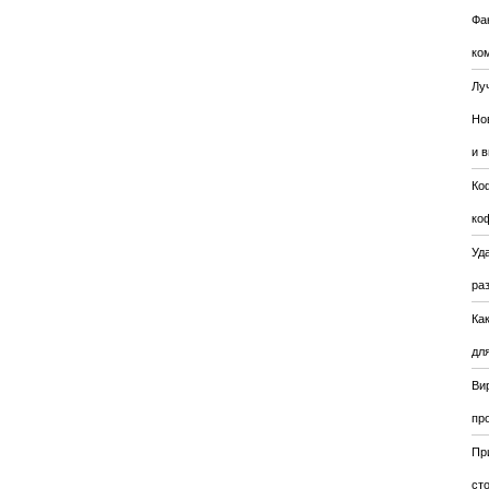
Фа
ко
Лу
Но
и 
Ко
ко
Уда
ра
Ка
для
Ви
пр
Пр
ст