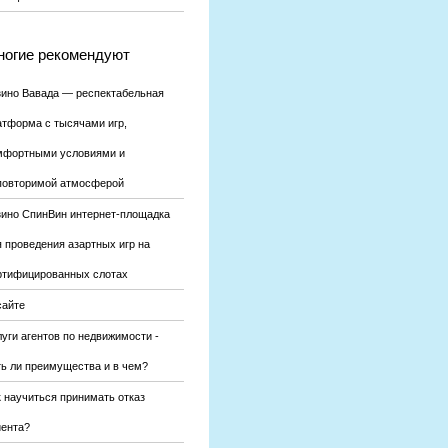
огие рекомендуют
зино Вавада — респектабельная
атформа с тысячами игр,
мфортными условиями и
повторимой атмосферой
зино СпинВин интернет-площадка
я проведения азартных игр на
ртифицированных слотах
сайте
уги агентов по недвижимости -
ть ли преимущества и в чем?
к научиться принимать отказ
иента?