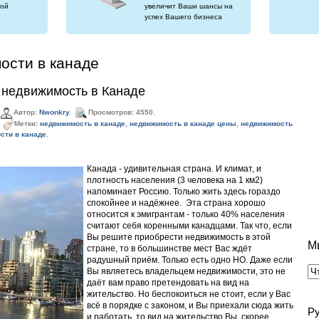
ой
увеличит Ваши шансы на
успех Вашего бизнеса
ости в канаде
 недвижимость в Канаде
Автор:
Nwonkry
.
Просмотров: 4550.
Метки:
недвижимость в канаде
,
недвижимость в канаде цены
,
недвижимость
сти в канаде
.
Канада - удивительная страна. И климат, и
плотность населения (3 человека на 1 км2)
напоминает Россию. Только жить здесь гораздо
спокойнее и надёжнее. Эта страна хорошо
относится к эмигрантам - только 40% населения
считают себя коренными канадцами. Так что, если
Вы решите приобрести недвижимость в этой
М
стране, то в большинстве мест Вас ждёт
радушный приём. Только есть одно НО. Даже если
Вы являетесь владельцем недвижимости, это не
даёт вам право претендовать на вид на
жительство. Но беспокоиться не стоит, если у Вас
всё в порядке с законом, и Вы приехали сюда жить
Р
и работать, то вид на жительство Вы, скорее