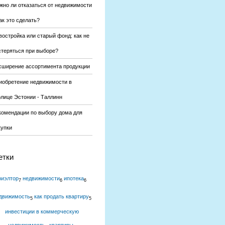
жно ли отказаться от недвижимости
ак это сделать?
востройка или старый фонд: как не
стеряться при выборе?
сширение ассортимента продукции
иобретение недвижимости в
олице Эстонии - Таллинн
комендации по выбору дома для
купки
етки
риэлтор
недвижимости
ипотека
7
6
6
движимость
как продать квартиру
5
5
инвестиции в коммерческую