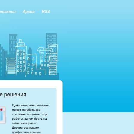
нтакты
Архив
RSS
е решения
Одно неверное решение
может погубить все
старания за целые года
работы, зачем брать на
себя такой риск?
Доверьтесь нашим
профессиональным