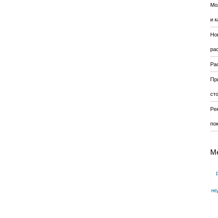
Мо
и к
Но
ра
Ра
Пр
ст
Ре
по
М
не