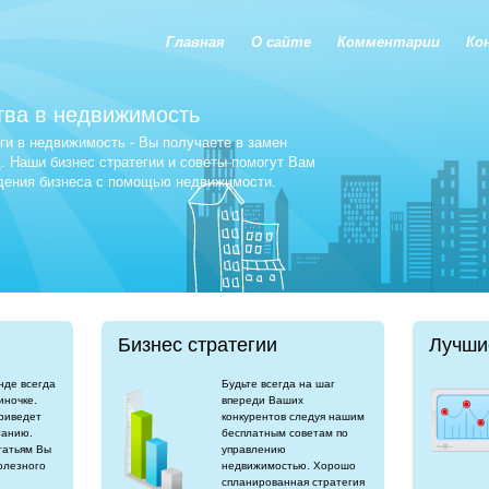
Главная
О сайте
Комментарии
Ко
тва в недвижимость
и в недвижимость - Вы получаете в замен
 Наши бизнес стратегии и советы помогут Вам
едения бизнеса с помощью недвижимости.
Бизнес стратегии
Лучши
нде всегда
Будьте всегда на шаг
иночке.
впереди Ваших
риведет
конкурентов следуя нашим
танию.
бесплатным советам по
татьям Вы
управлению
олезного
недвижимостью. Хорошо
спланированная стратегия