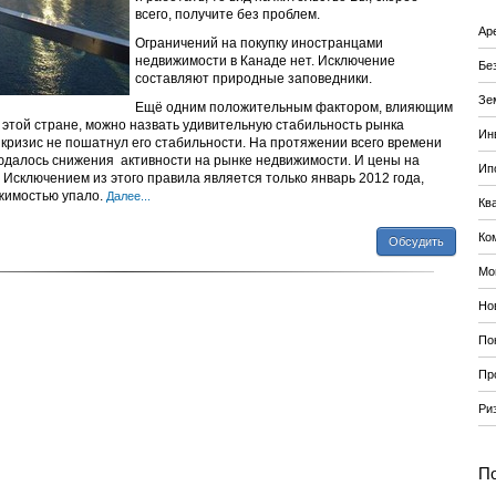
всего, получите без проблем.
Ар
Ограничений на покупку иностранцами
недвижимости в Канаде нет. Исключение
Бе
составляют природные заповедники.
Зе
Ещё одним положительным фактором, влияющим
 этой стране, можно назвать удивительную стабильность рынка
Ин
кризис не пошатнул его стабильности. На протяжении всего времени
людалось снижения активности на рынке недвижимости. И цены на
Ип
 Исключением из этого правила является только январь 2012 года,
ижимостью упало.
Далее...
Кв
Ко
Обсудить
Мо
Но
По
Пр
Ри
По