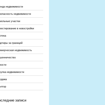
енда недвижимости
зопасность недвижимости
мельные участки
вестирование в новостройки
отека
артиры за границей
ммерческая недвижимость
шенничество
вости
купка недвижимости
одажа
элтор
следние записи