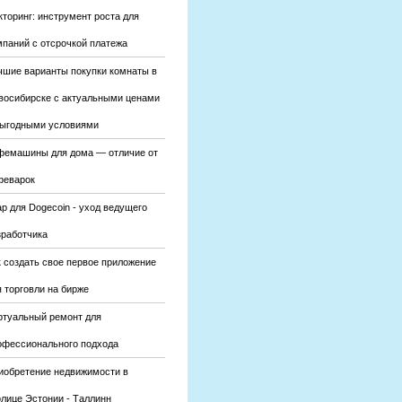
кторинг: инструмент роста для
мпаний с отсрочкой платежа
чшие варианты покупки комнаты в
восибирске с актуальными ценами
выгодными условиями
фемашины для дома — отличие от
феварок
р для Dogecoin - уход ведущего
зработчика
к создать свое первое приложение
 торговли на бирже
ртуальный ремонт для
офессионального подхода
иобретение недвижимости в
олице Эстонии - Таллинн