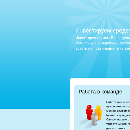
Инвестируем средс
Инвестируя с умом Ваши деньг
стабильный и надежный доход.
встать на правильный путь в
Работа в команде
Работать в кома
лучше чем по од
Обмен опытом п
бизнес к процве
Следуя нашим с
узнаете много п
для создания