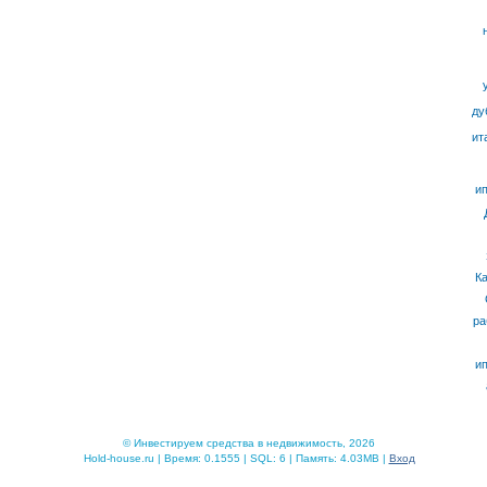
ду
ит
ип
К
ра
ип
© Инвестируем средства в недвижимость, 2026
Hold-house.ru | Время: 0.1555 | SQL: 6 | Память: 4.03MB |
Вход