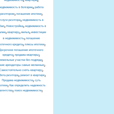
недвижимость
квартиры
4
4
недвижимость в болгарии
работа
4
риэлтором
погашение ипотеки
3
3
услуги риэлтора
недвижимость в
3
бае
Новостройка
недвижимость в
3
3
алии
квартиру
жилья
инвестиции
3
3
3
в недвижимость
погашение
3
отечного кредита
плюсы ипотеки
3
2
Досрочное погашение ипотечного
кредита
продажа квартиры
2
2
земельные участки без подряда
2
акие арендаторы самые желанные
2
Самостоятельно снять квартиру
2
бота риэлтора
ремонт в квартире
2
2
Продажа недвижимости
суть
2
отеки
Как определить надежность
2
агентства
поиск недвижимости
2
2