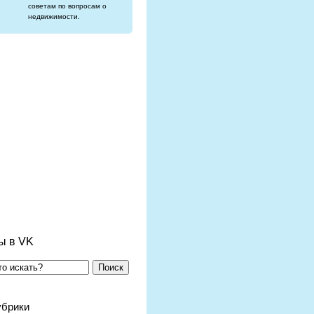
советам по вопросам о
недвижимости.
ы в VK
Поиск
убрики