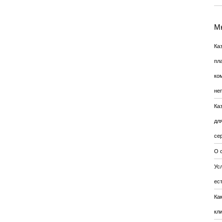
Мн
Ка
пл
ко
не
Ка
дл
се
О 
Усл
ес
Ка
кл