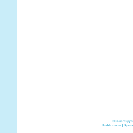
© Инвестируе
Hold-house.ru | Время