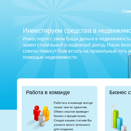
Гла
Инвестируем средства в недвижимо
Инвестируя с умом Ваши деньги в недвижимость 
замен стабильный и надежный доход. Наши бизне
советы помогут Вам встать на правильный путь 
помощью недвижимости.
Работа в команде
Бизнес с
Работать в команде всегда
лучше чем по одиночке.
Обмен опытом приведет
бизнес к процветанию.
Следуя нашим статьям Вы
узнаете много полезного
для создания