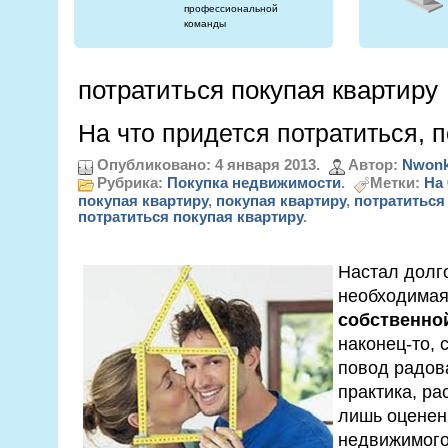
профессиональной
команды
потратиться покупая квартиру
На что придется потратиться, 
Опубликовано: 4 января 2013.
Автор:
Nwonk
Рубрика:
Покупка недвижимости
.
Метки:
На 
покупая квартиру
,
покупая квартиру
,
потратиться
потратиться покупая квартиру
.
Настал долг
необходима
собственно
наконец-то, 
повод радова
практика, ра
лишь оценен
недвижимого 