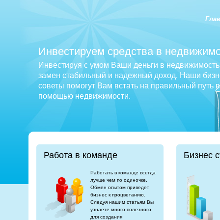
Гла
Инвестируем средства в недвижимо
Инвестируя с умом Ваши деньги в недвижимость 
замен стабильный и надежный доход. Наши бизне
советы помогут Вам встать на правильный путь 
помощью недвижимости.
Работа в команде
Бизнес с
Работать в команде всегда
лучше чем по одиночке.
Обмен опытом приведет
бизнес к процветанию.
Следуя нашим статьям Вы
узнаете много полезного
для создания