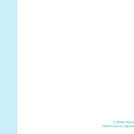
© Инвестируе
Hold-house.ru | Время