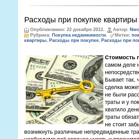
Расходы при покупке квартиры
Опубликовано: 22 декабря 2012.
Автор:
Nwo
Рубрика:
Покупка недвижимости
.
Метки:
по
квартиры
,
Расходы при покупке
,
Расходы при по
Стоимость 
самом деле н
непосредств
Бывает так, 
сделка может
не были рас
траты и у по
хватило ден
траты обязат
не стоит заб
возникнуть различные непредвиденные тра