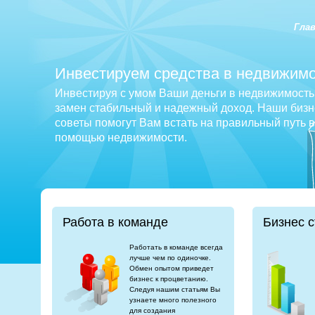
Гла
Инвестируем средства в недвижимо
Инвестируя с умом Ваши деньги в недвижимость 
замен стабильный и надежный доход. Наши бизне
советы помогут Вам встать на правильный путь 
помощью недвижимости.
Работа в команде
Бизнес с
Работать в команде всегда
лучше чем по одиночке.
Обмен опытом приведет
бизнес к процветанию.
Следуя нашим статьям Вы
узнаете много полезного
для создания