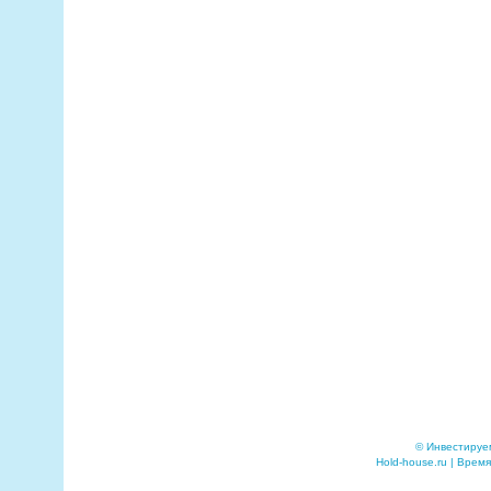
© Инвестируе
Hold-house.ru | Время