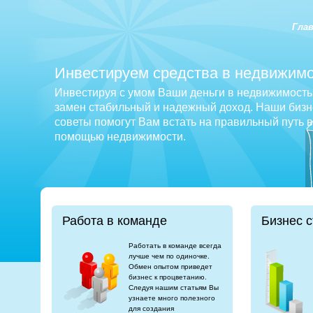
Гла
Инвестируем средства в недвижимо
Инвестируя с умом Ваши деньги в недвижимость 
замен стабильный и надежный доход. Наши бизне
советы помогут Вам встать на правильный путь 
помощью недвижимости.
Работа в команде
Бизнес с
Работать в команде всегда
лучше чем по одиночке.
Обмен опытом приведет
бизнес к процветанию.
Следуя нашим статьям Вы
узнаете много полезного
для создания