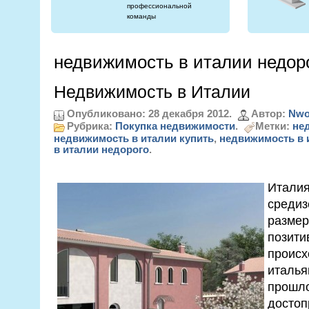
профессиональной
команды
недвижимость в италии недор
Недвижимость в Италии
Опубликовано: 28 декабря 2012.
Автор:
Nwo
Рубрика:
Покупка недвижимости
.
Метки:
не
недвижимость в италии купить
,
недвижимость в 
в италии недорого
.
Италия
средиз
размер
позити
происх
италья
прошло
достоп