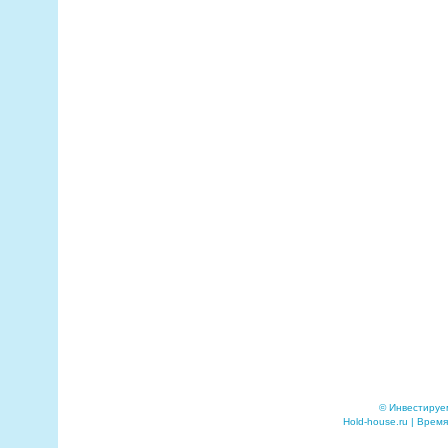
© Инвестируе
Hold-house.ru | Время