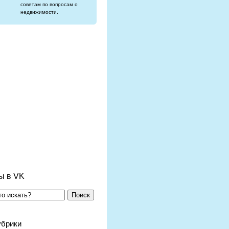
советам по вопросам о
недвижимости.
ы в VK
Поиск
убрики