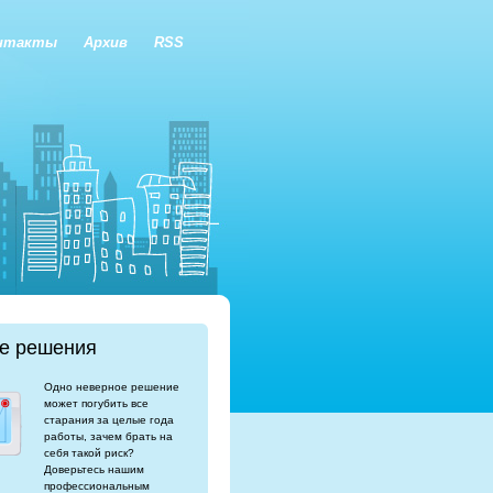
нтакты
Архив
RSS
е решения
Одно неверное решение
может погубить все
старания за целые года
работы, зачем брать на
себя такой риск?
Доверьтесь нашим
профессиональным