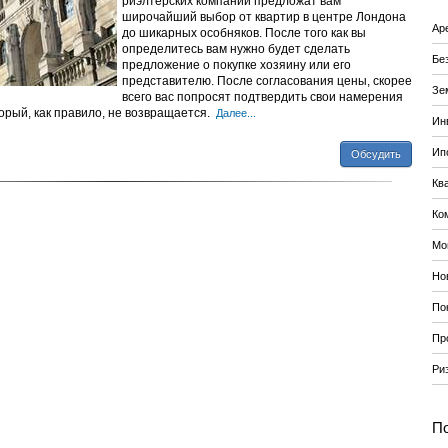
риэлтерских компаний предложат вам
широчайший выбор от квартир в центре Лондона
Ар
до шикарных особняков. После того как вы
определитесь вам нужно будет сделать
Бе
предложение о покупке хозяину или его
представителю. После согласования цены, скорее
Зе
всего вас попросят подтвердить свои намерения
орый, как правило, не возвращается.
Далее...
Ин
Ип
Обсудить
Кв
Ко
Мо
Но
По
Пр
Ри
По