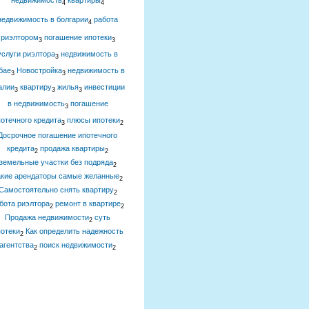
недвижимость
квартиры
4
4
недвижимость в болгарии
работа
4
риэлтором
погашение ипотеки
3
3
услуги риэлтора
недвижимость в
3
бае
Новостройка
недвижимость в
3
3
алии
квартиру
жилья
инвестиции
3
3
3
в недвижимость
погашение
3
отечного кредита
плюсы ипотеки
3
2
Досрочное погашение ипотечного
кредита
продажа квартиры
2
2
земельные участки без подряда
2
акие арендаторы самые желанные
2
Самостоятельно снять квартиру
2
бота риэлтора
ремонт в квартире
2
2
Продажа недвижимости
суть
2
отеки
Как определить надежность
2
агентства
поиск недвижимости
2
2