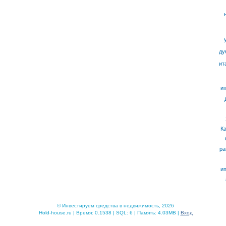
ду
ит
ип
К
ра
ип
© Инвестируем средства в недвижимость, 2026
Hold-house.ru | Время: 0.1538 | SQL: 6 | Память: 4.03MB |
Вход