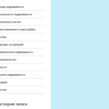
енда недвижимости
зопасность недвижимости
мельные участки
вестирование в новостройки
отека
артиры за границей
ммерческая недвижимость
шенничество
вости
купка недвижимости
одажа
элтор
следние записи