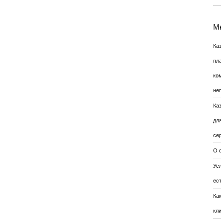
Мн
Ка
пл
ко
не
Ка
дл
се
О 
Усл
ес
Ка
кл