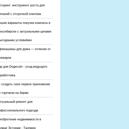
кторинг: инструмент роста для
мпаний с отсрочкой платежа
чшие варианты покупки комнаты в
восибирске с актуальными ценами
выгодными условиями
фемашины для дома — отличие от
феварок
р для Dogecoin - уход ведущего
зработчика
к создать свое первое приложение
 торговли на бирже
ртуальный ремонт для
офессионального подхода
иобретение недвижимости в
олице Эстонии - Таллинн