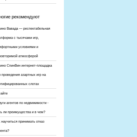
огие рекомендуют
зино Вавада — респектабельная
атформа с тысячами игр,
мфортными условиями и
повторимой атмосферой
зино СпинВин интернет-площадка
я проведения азартных игр на
ртифицированных слотах
сайте
уги агентов по недвижимости -
ть ли преимущества и в чем?
к научиться принимать отказ
иента?