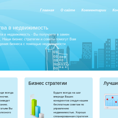
Главная
О сайте
Комментарии
Ко
тва в недвижимость
и в недвижимость - Вы получаете в замен
 Наши бизнес стратегии и советы помогут Вам
едения бизнеса с помощью недвижимости.
Бизнес стратегии
Лучши
нде всегда
Будьте всегда на шаг
иночке.
впереди Ваших
риведет
конкурентов следуя нашим
танию.
бесплатным советам по
татьям Вы
управлению
олезного
недвижимостью. Хорошо
спланированная стратегия