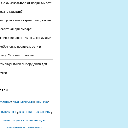
жно ли отказаться от недвижимости
ак это сделать?
востройка или старый фонд: как не
стеряться при выборе?
сширение ассортимента продукции
иобретение недвижимости в
олице Эстонии - Таллинн
комендации по выбору дома для
купки
етки
риэлтор
недвижимости
ипотека
7
6
6
движимость
как продать квартиру
5
5
инвестиции в коммерческую