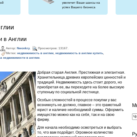
ой
увеличит Ваши шансы на
успех Вашего бизнеса
нглии
и в Англии
Автор:
Nwonkry
.
Просмотров: 13167.
Метки:
недвижимость в англии
,
недвижимость в англии купить
,
ка недвижимости в англии
.
Добрая старая Англия. Престижная и элегантная.
Хранительница древних европейских ценностей и
традиций. Недвижимость здесь стоит дорого, но
приобретая ее, вы переходите на более высокую
ступеньку по социальной лестнице.
Особых сложностей в процессе покупки у вас
М
возникнуть не должно, главное – это грамотный
юрист и наличие необходимой суммы. Оформить
имущество можно как на себя, так и на свою
фирму.
Для начала необходимо осмотреться и выбрать
то, что вам подойдет. Огромное количество
Р