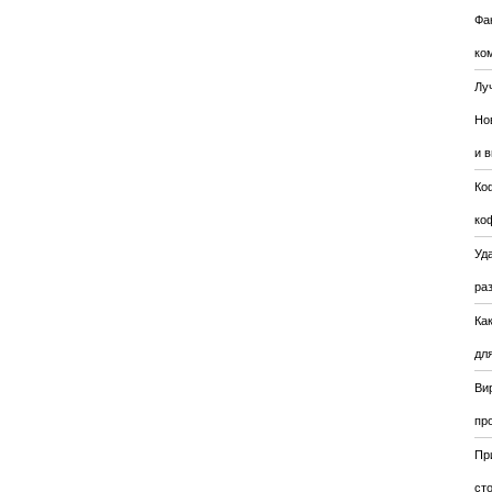
Фа
ко
Лу
Но
и 
Ко
ко
Уда
ра
Ка
для
Ви
пр
Пр
ст