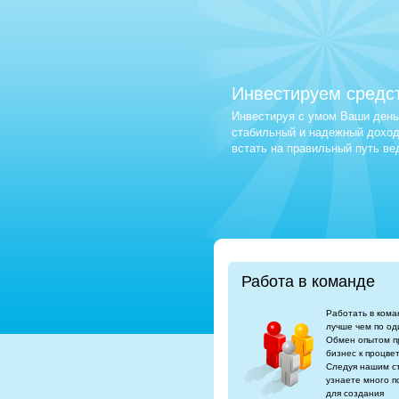
Инвестируем средс
Инвестируя с умом Ваши деньг
стабильный и надежный доход.
встать на правильный путь в
Работа в команде
Работать в кома
лучше чем по од
Обмен опытом п
бизнес к процве
Следуя нашим с
узнаете много п
для создания