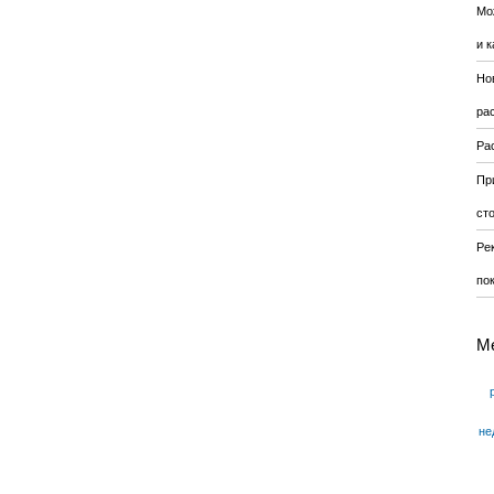
Мо
и к
Но
ра
Ра
Пр
ст
Ре
по
М
не