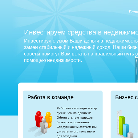
Гла
Инвестируем средства в недвижимо
Инвестируя с умом Ваши деньги в недвижимость 
замен стабильный и надежный доход. Наши бизне
советы помогут Вам встать на правильный путь 
помощью недвижимости.
Работа в команде
Бизнес с
Работать в команде всегда
лучше чем по одиночке.
Обмен опытом приведет
бизнес к процветанию.
Следуя нашим статьям Вы
узнаете много полезного
для создания