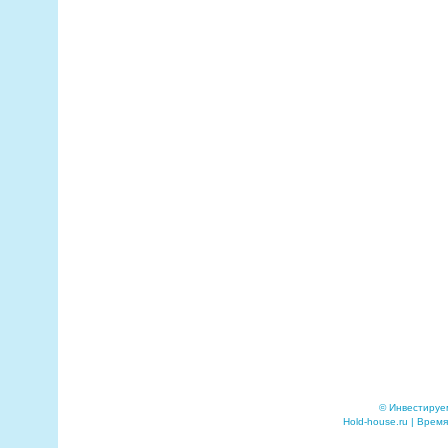
© Инвестируе
Hold-house.ru | Время