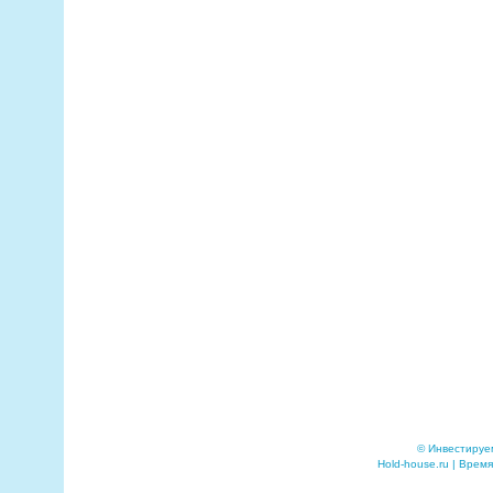
© Инвестируе
Hold-house.ru | Время