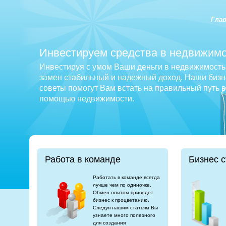
Гла
Инвестируем средства в недвижимо
Инвестируя с умом Ваши деньги в недвижимость 
замен стабильный и надежный доход. Наши бизне
советы помогут Вам встать на правильный путь 
помощью недвижимости.
Работа в команде
Бизнес с
Работать в команде всегда
лучше чем по одиночке.
Обмен опытом приведет
бизнес к процветанию.
Следуя нашим статьям Вы
узнаете много полезного
для создания