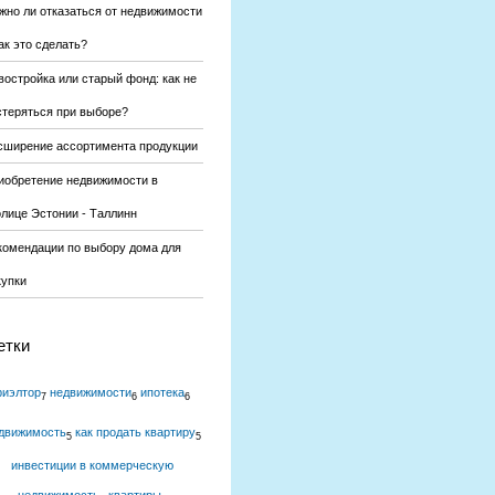
жно ли отказаться от недвижимости
ак это сделать?
востройка или старый фонд: как не
стеряться при выборе?
сширение ассортимента продукции
иобретение недвижимости в
олице Эстонии - Таллинн
комендации по выбору дома для
купки
етки
риэлтор
недвижимости
ипотека
7
6
6
движимость
как продать квартиру
5
5
инвестиции в коммерческую