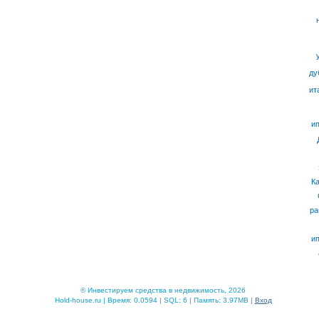
ду
ит
ип
К
ра
ип
© Инвестируем средства в недвижимость, 2026
Hold-house.ru | Время: 0.0594 | SQL: 6 | Память: 3.97MB |
Вход