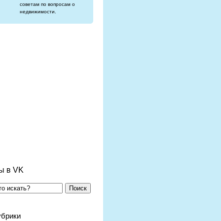
советам по вопросам о
недвижимости.
ы в VK
Поиск
убрики