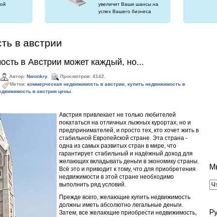
ой
увеличит Ваши шансы на
успех Вашего бизнеса
ть в австрии
сть в Австрии может каждый, но...
Автор:
Nwonkry
.
Просмотров: 4142.
Метки:
коммерческая недвижимость в австрии
,
купить недвижимость в
едвижимость в австрии цены
.
Австрия привлекает не только любителей
покататься на отличных лыжных курортах, но и
предпринимателей, и просто тех, кто хочет жить в
стабильной Европейской стране. Эта страна -
одна из самых развитых стран в мире, что
гарантирует стабильный и надёжный доход для
желающих вкладывать деньги в экономику страны.
М
Всё это и приводит к тому, что для приобретения
недвижимости в этой стране необходимо
выполнить ряд условий.
Прежде всего, желающие купить недвижимость
должны иметь абсолютно легальные деньги.
Р
Затем, все желающие приобрести недвижимость,