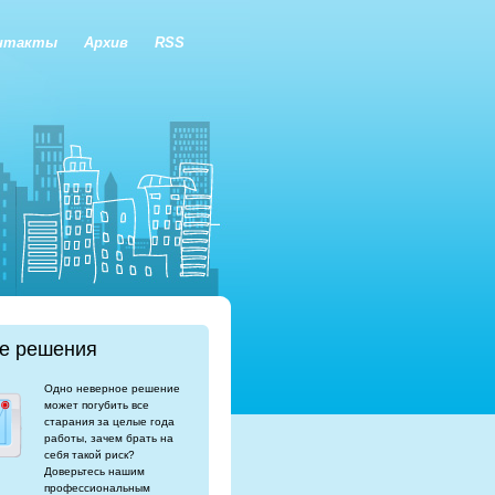
нтакты
Архив
RSS
е решения
Одно неверное решение
может погубить все
старания за целые года
работы, зачем брать на
себя такой риск?
Доверьтесь нашим
профессиональным