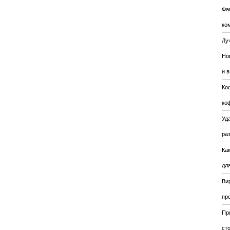
Фа
ко
Лу
Но
и 
Ко
ко
Уда
ра
Ка
для
Ви
пр
Пр
ст