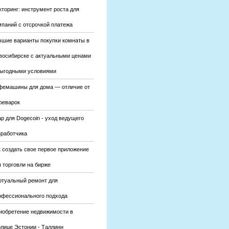
кторинг: инструмент роста для
мпаний с отсрочкой платежа
чшие варианты покупки комнаты в
восибирске с актуальными ценами
выгодными условиями
фемашины для дома — отличие от
феварок
р для Dogecoin - уход ведущего
зработчика
к создать свое первое приложение
 торговли на бирже
ртуальный ремонт для
офессионального подхода
иобретение недвижимости в
олице Эстонии - Таллинн