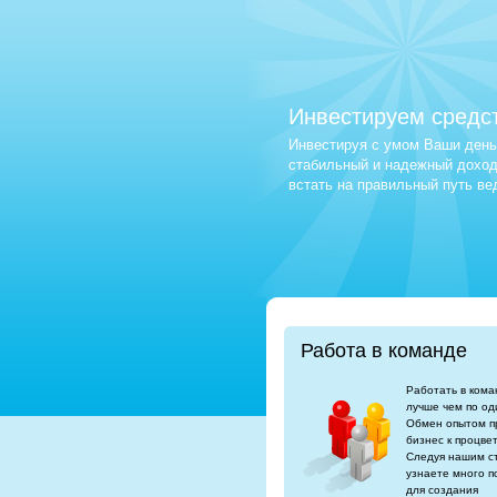
Инвестируем средс
Инвестируя с умом Ваши деньг
стабильный и надежный доход.
встать на правильный путь в
Работа в команде
Работать в кома
лучше чем по од
Обмен опытом п
бизнес к процве
Следуя нашим с
узнаете много п
для создания