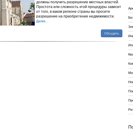
должны получить разрешение местных властей.
Простота или сложность этой процедуры зависит
Ар
от того, в каком регионе страны вы просите
разрешение на приобретение недвижимости.
Бе
Далее...
Зе
Обсудить
Ин
Ип
Кв
Ко
Мо
Но
По
Пр
Ри
По