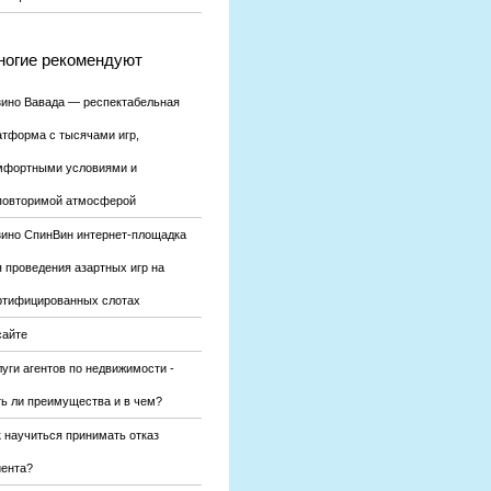
огие рекомендуют
зино Вавада — респектабельная
атформа с тысячами игр,
мфортными условиями и
повторимой атмосферой
зино СпинВин интернет-площадка
я проведения азартных игр на
ртифицированных слотах
сайте
уги агентов по недвижимости -
ть ли преимущества и в чем?
к научиться принимать отказ
иента?