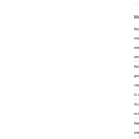
Мн
Ка
пл
ко
не
Ка
дл
се
О 
Усл
ес
Ка
кл