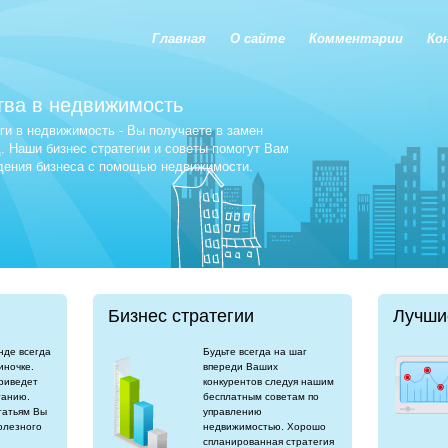
Главная
О сайте
Комментарии
Ко
тва в недвижимость
и в недвижимость - Вы получаете в замен
 Наши бизнес стратегии и советы помогут Вам
едения бизнеса с помощью недвижимости.
Бизнес стратегии
Лучши
нде всегда
Будьте всегда на шаг
иночке.
впереди Ваших
риведет
конкурентов следуя нашим
танию.
бесплатным советам по
татьям Вы
управлению
олезного
недвижимостью. Хорошо
спланированная стратегия