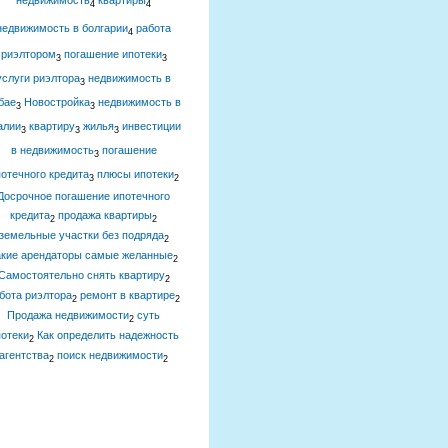
недвижимость
квартиры
4
4
недвижимость в болгарии
работа
4
риэлтором
погашение ипотеки
3
3
услуги риэлтора
недвижимость в
3
бае
Новостройка
недвижимость в
3
3
алии
квартиру
жилья
инвестиции
3
3
3
в недвижимость
погашение
3
отечного кредита
плюсы ипотеки
3
2
Досрочное погашение ипотечного
кредита
продажа квартиры
2
2
земельные участки без подряда
2
акие арендаторы самые желанные
2
Самостоятельно снять квартиру
2
бота риэлтора
ремонт в квартире
2
2
Продажа недвижимости
суть
2
отеки
Как определить надежность
2
агентства
поиск недвижимости
2
2