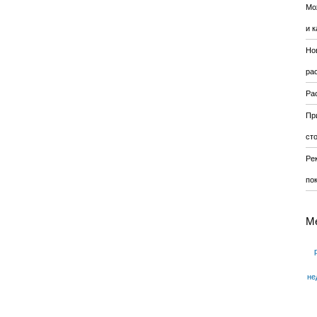
Мо
и к
Но
ра
Ра
Пр
ст
Ре
по
М
не