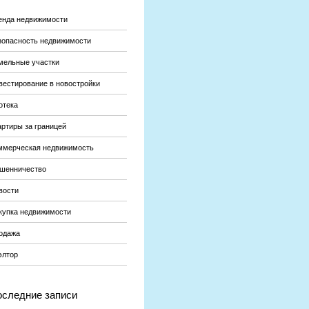
енда недвижимости
зопасность недвижимости
мельные участки
вестирование в новостройки
отека
артиры за границей
ммерческая недвижимость
шенничество
вости
купка недвижимости
одажа
элтор
следние записи