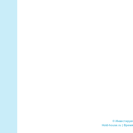
© Инвестируе
Hold-house.ru | Время