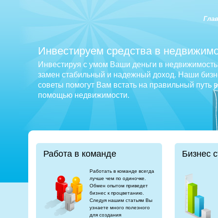
Гла
Инвестируем средства в недвижимо
Инвестируя с умом Ваши деньги в недвижимость 
замен стабильный и надежный доход. Наши бизне
советы помогут Вам встать на правильный путь 
помощью недвижимости.
Работа в команде
Бизнес с
Работать в команде всегда
лучше чем по одиночке.
Обмен опытом приведет
бизнес к процветанию.
Следуя нашим статьям Вы
узнаете много полезного
для создания