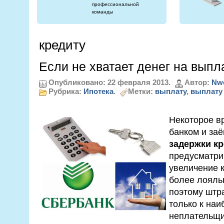
профессиональной
команды
кредиту
Если не хватает денег на выпл
Опубликовано: 22 февраля 2013.
Автор:
Nw
Рубрика:
Ипотека
.
Метки:
выплату
,
выплату 
Некоторое в
банком и за
задержки к
предусматри
увеличение 
более лояль
поэтому штр
только к на
неплательщи