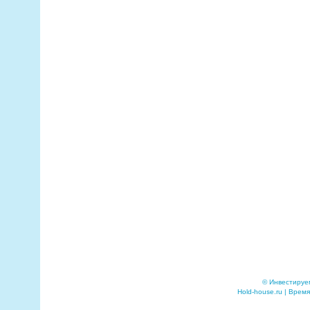
© Инвестируе
Hold-house.ru | Время