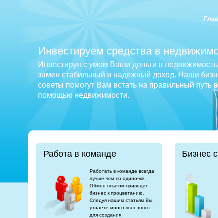
Гла
Инвестируем средства в недвижимо
Инвестируя с умом Ваши деньги в недвижимость 
замен стабильный и надежный доход. Наши бизне
советы помогут Вам встать на правильный путь 
помощью недвижимости.
Работа в команде
Бизнес с
Работать в команде всегда
лучше чем по одиночке.
Обмен опытом приведет
бизнес к процветанию.
Следуя нашим статьям Вы
узнаете много полезного
для создания