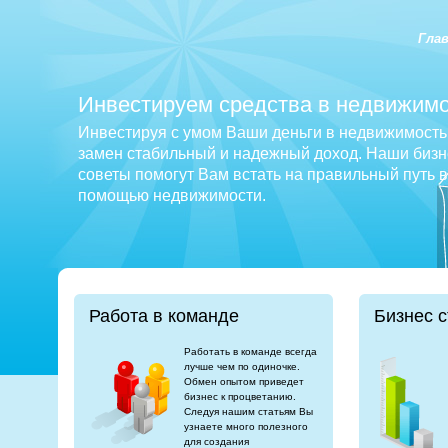
Гла
Инвестируем средства в недвижимо
Инвестируя с умом Ваши деньги в недвижимость 
замен стабильный и надежный доход. Наши бизне
советы помогут Вам встать на правильный путь 
помощью недвижимости.
Работа в команде
Бизнес с
Работать в команде всегда
лучше чем по одиночке.
Обмен опытом приведет
бизнес к процветанию.
Следуя нашим статьям Вы
узнаете много полезного
для создания