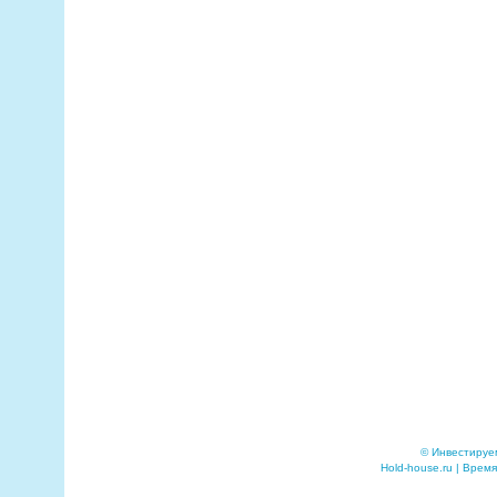
© Инвестируе
Hold-house.ru | Время