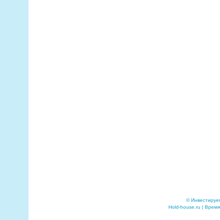
© Инвестируе
Hold-house.ru | Время