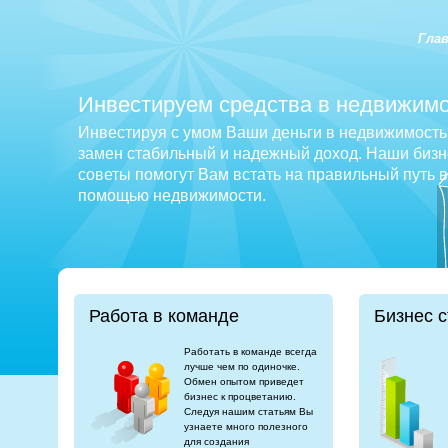
Гла
Инвестируем средства в недвижимо
Инвестируя с умом Ваши деньги в недвижимость 
замен стабильный и надежный доход. Наши бизне
советы помогут Вам встать на правильный путь 
помощью недвижимости.
Работа в команде
Бизнес с
Работать в команде всегда
лучше чем по одиночке.
Обмен опытом приведет
бизнес к процветанию.
Следуя нашим статьям Вы
узнаете много полезного
для создания