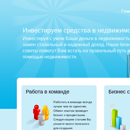
Гла
Инвестируем средства в недвижимо
Инвестируя с умом Ваши деньги в недвижимость 
замен стабильный и надежный доход. Наши бизне
советы помогут Вам встать на правильный путь 
помощью недвижимости.
Работа в команде
Бизнес с
Работать в команде всегда
лучше чем по одиночке.
Обмен опытом приведет
бизнес к процветанию.
Следуя нашим статьям Вы
узнаете много полезного
для создания