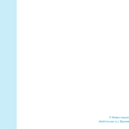
© Инвестируе
Hold-house.ru | Время