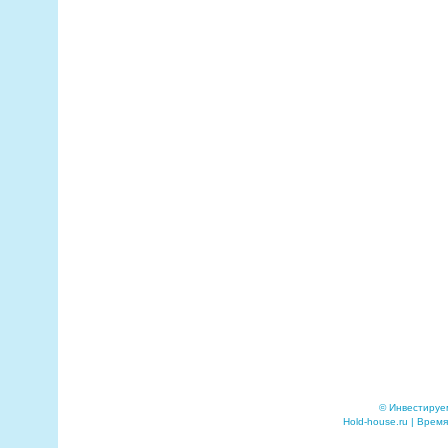
© Инвестируе
Hold-house.ru | Время