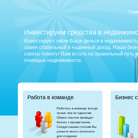
Гла
Инвестируем средства в недвижимо
Инвестируя с умом Ваши деньги в недвижимость 
замен стабильный и надежный доход. Наши бизне
советы помогут Вам встать на правильный путь 
помощью недвижимости.
Работа в команде
Бизнес с
Работать в команде всегда
лучше чем по одиночке.
Обмен опытом приведет
бизнес к процветанию.
Следуя нашим статьям Вы
узнаете много полезного
для создания