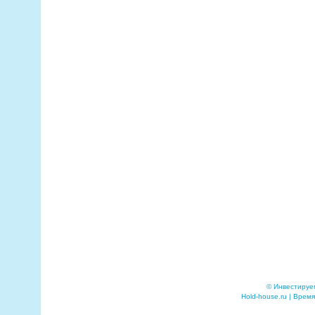
© Инвестируе
Hold-house.ru | Время