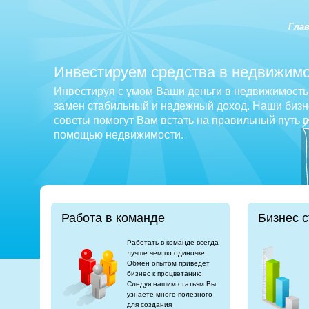
Гла
Инвестируем средства в недвижимо
Инвестируя с умом Ваши деньги в недвижимость 
замен стабильный и надежный доход. Наши бизне
советы помогут Вам встать на правильный путь 
помощью недвижимости.
Работа в команде
Бизнес с
Работать в команде всегда
лучше чем по одиночке.
Обмен опытом приведет
бизнес к процветанию.
Следуя нашим статьям Вы
узнаете много полезного
для создания