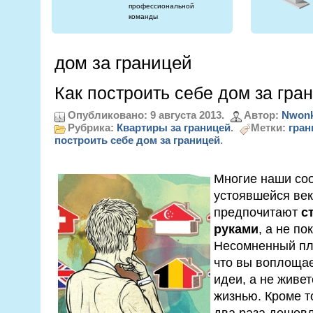
профессиональной
команды
дом за границей
Как построить себе дом за гра
Опубликовано: 9 августа 2013.
Автор:
Nwonk
Рубрика:
Квартиры за границей
.
Метки:
гран
построить себе дом за границей
.
Многие наши соо
устоявшейся век
предпочитают
с
руками
, а не по
Несомненный плю
что вы воплощае
идеи, а не живет
жизнью. Кроме то
два раза дешевл