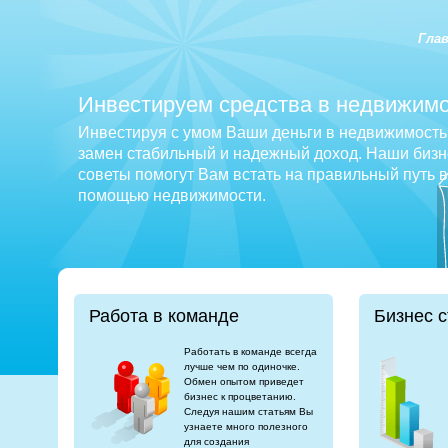
Гла
Инвестируем средства в недвижимо
Инвестируя с умом Ваши деньги в недвижимость 
замен стабильный и надежный доход. Наши бизне
советы помогут Вам встать на правильный путь 
помощью недвижимости.
Работа в команде
Бизнес с
Работать в команде всегда
лучше чем по одиночке.
Обмен опытом приведет
бизнес к процветанию.
Следуя нашим статьям Вы
узнаете много полезного
для создания