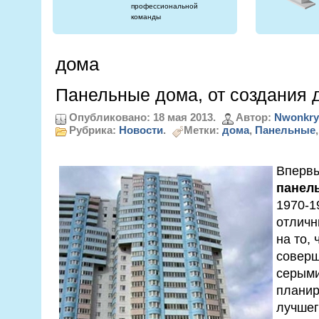
профессиональной
команды
дома
Панельные дома, от создания 
Опубликовано: 18 мая 2013.
Автор:
Nwonkry
Рубрика:
Новости
.
Метки:
дома
,
Панельные
Вперв
панел
1970-19
отличн
на то, 
соверш
серыми
планир
лучшег