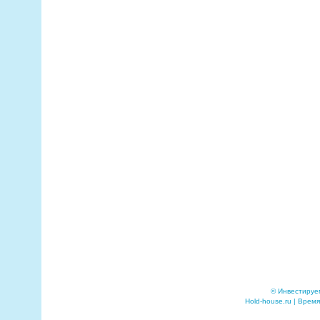
© Инвестируе
Hold-house.ru | Время