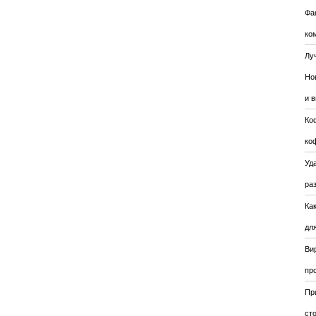
Фа
ко
Лу
Но
и 
Ко
ко
Уда
ра
Ка
для
Ви
пр
Пр
ст