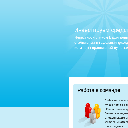
Инвестируем средс
Инвестируя с умом Ваши деньг
стабильный и надежный доход.
встать на правильный путь в
Работа в команде
Работать в кома
лучше чем по од
Обмен опытом п
бизнес к процве
Следуя нашим с
узнаете много п
для создания