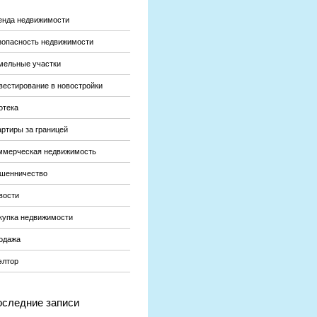
енда недвижимости
зопасность недвижимости
мельные участки
вестирование в новостройки
отека
артиры за границей
ммерческая недвижимость
шенничество
вости
купка недвижимости
одажа
элтор
следние записи