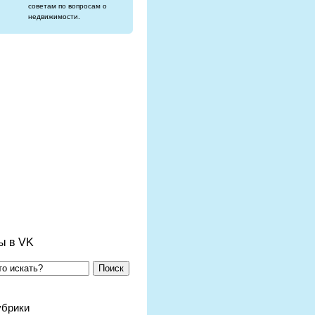
советам по вопросам о
недвижимости.
ы в VK
Поиск
убрики