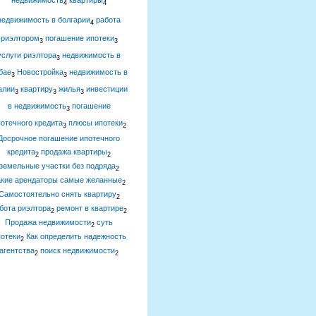
недвижимость
квартиры
4
4
недвижимость в болгарии
работа
4
риэлтором
погашение ипотеки
3
3
услуги риэлтора
недвижимость в
3
бае
Новостройка
недвижимость в
3
3
алии
квартиру
жилья
инвестиции
3
3
3
в недвижимость
погашение
3
отечного кредита
плюсы ипотеки
3
2
Досрочное погашение ипотечного
кредита
продажа квартиры
2
2
земельные участки без подряда
2
акие арендаторы самые желанные
2
Самостоятельно снять квартиру
2
бота риэлтора
ремонт в квартире
2
2
Продажа недвижимости
суть
2
отеки
Как определить надежность
2
агентства
поиск недвижимости
2
2