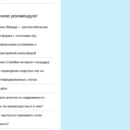
огие рекомендуют
зино Вавада — респектабельная
атформа с тысячами игр,
мфортными условиями и
повторимой атмосферой
зино СпинВин интернет-площадка
я проведения азартных игр на
ртифицированных слотах
сайте
уги агентов по недвижимости -
ть ли преимущества и в чем?
к научиться принимать отказ
иента?