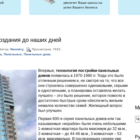
ой
увеличит Ваши шансы на
успех Вашего бизнеса
оздания до наших дней
Автор:
Nwonkry
.
Просмотров: 7033.
а
,
Панельные
,
Панельные дома
.
Впервые,
технология постройки панельных
домов
появилась в 1970-1980 гг. Тогда это было
отличным решением и, не смотря на то, что все
они строились совершенно одинаковыми, серыми
и однотипными, а планировка оставляла желать
лучшего – это было решение, которое помогло в
достаточно быстрые сроки обеспечить жильем
немалое количество семей. Жилищный вопрос
М
был улучшен.
Первая 600-я серия панельных домов или так
называемые «корабли» были очень небольшими.
1-комнатная квартира была максимум до 32 кв.м.,
2-комнатная – до 44-46 кв.м., 3-комнатная – 53
Р
кв.м. максимально. В последующих сериях уже