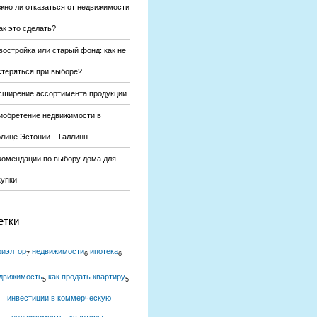
жно ли отказаться от недвижимости
ак это сделать?
востройка или старый фонд: как не
стеряться при выборе?
сширение ассортимента продукции
иобретение недвижимости в
олице Эстонии - Таллинн
комендации по выбору дома для
купки
етки
риэлтор
недвижимости
ипотека
7
6
6
движимость
как продать квартиру
5
5
инвестиции в коммерческую