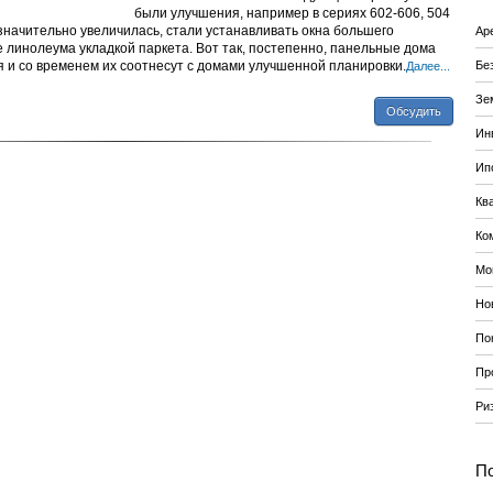
были улучшения, например в сериях 602-606, 504
начительно увеличилась, стали устанавливать окна большего
Ар
линолеума укладкой паркета. Вот так, постепенно, панельные дома
я и со временем их соотнесут с домами улучшенной планировки.
Бе
Далее...
Зе
Обсудить
Ин
Ип
Кв
Ко
Мо
Но
По
Пр
Ри
По