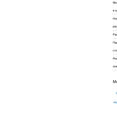
Мо
и к
Но
ра
Ра
Пр
ст
Ре
по
М
не