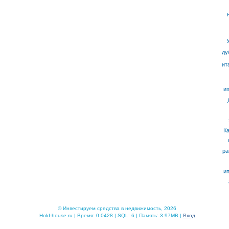
ду
ит
ип
К
ра
ип
© Инвестируем средства в недвижимость, 2026
Hold-house.ru | Время: 0.0428 | SQL: 6 | Память: 3.97MB |
Вход