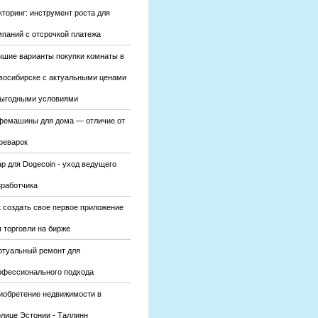
кторинг: инструмент роста для
мпаний с отсрочкой платежа
чшие варианты покупки комнаты в
восибирске с актуальными ценами
выгодными условиями
фемашины для дома — отличие от
феварок
р для Dogecoin - уход ведущего
зработчика
к создать свое первое приложение
 торговли на бирже
ртуальный ремонт для
офессионального подхода
иобретение недвижимости в
олице Эстонии - Таллинн