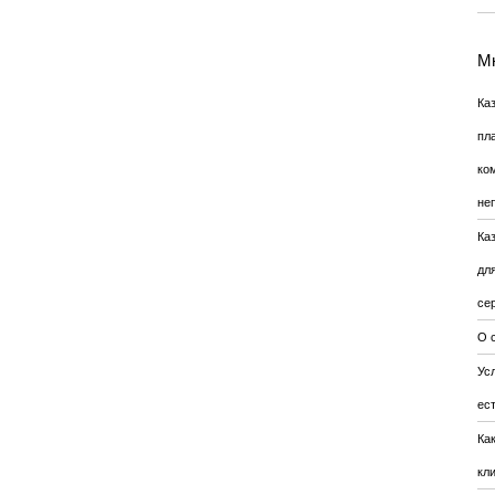
Мн
Ка
пл
ко
не
Ка
дл
се
О 
Усл
ес
Ка
кл