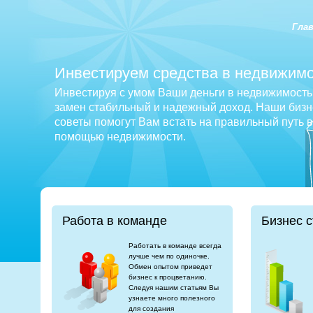
Гла
Инвестируем средства в недвижимо
Инвестируя с умом Ваши деньги в недвижимость 
замен стабильный и надежный доход. Наши бизне
советы помогут Вам встать на правильный путь 
помощью недвижимости.
Работа в команде
Бизнес с
Работать в команде всегда
лучше чем по одиночке.
Обмен опытом приведет
бизнес к процветанию.
Следуя нашим статьям Вы
узнаете много полезного
для создания