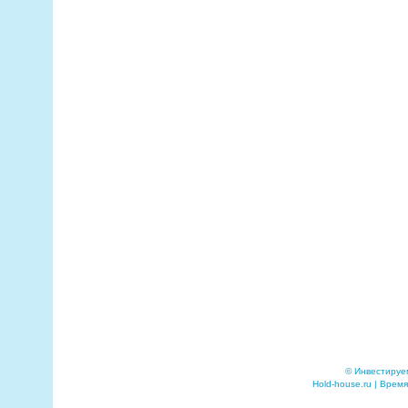
© Инвестируе
Hold-house.ru | Время