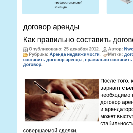
профессиональной
команды
договор аренды
Как правильно составить дого
Опубликовано: 25 декабря 2012.
Автор:
Nwo
Рубрика:
Аренда недвижимости
.
Метки:
дог
составить договор аренды
,
правильно составить
договор
.
После того,
вариант
съе
необходимо 
договор аре
и арендаторо
может высту
стабильност
совершаемой сделки.