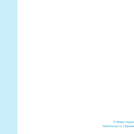
© Инвестируе
Hold-house.ru | Время