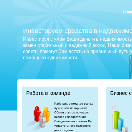
Гла
Инвестируем средства в недвижимо
Инвестируя с умом Ваши деньги в недвижимость 
замен стабильный и надежный доход. Наши бизне
советы помогут Вам встать на правильный путь 
помощью недвижимости.
Работа в команде
Бизнес с
Работать в команде всегда
лучше чем по одиночке.
Обмен опытом приведет
бизнес к процветанию.
Следуя нашим статьям Вы
узнаете много полезного
для создания