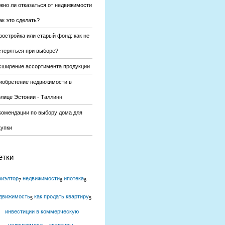
жно ли отказаться от недвижимости
ак это сделать?
востройка или старый фонд: как не
стеряться при выборе?
сширение ассортимента продукции
иобретение недвижимости в
олице Эстонии - Таллинн
комендации по выбору дома для
купки
етки
риэлтор
недвижимости
ипотека
7
6
6
движимость
как продать квартиру
5
5
инвестиции в коммерческую