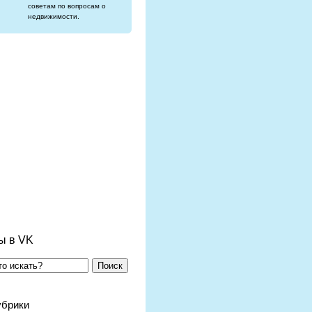
советам по вопросам о
недвижимости.
ы в VK
Поиск
убрики