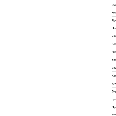
Фа
ко
Лу
Но
и 
Ко
ко
Уда
ра
Ка
для
Ви
пр
Пр
ст