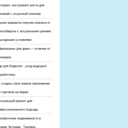
кторинг: инструмент роста для
мпаний с отсрочкой платежа
чшие варианты покупки комнаты в
восибирске с актуальными ценами
выгодными условиями
фемашины для дома — отличие от
феварок
р для Dogecoin - уход ведущего
зработчика
к создать свое первое приложение
 торговли на бирже
ртуальный ремонт для
офессионального подхода
иобретение недвижимости в
олице Эстонии - Таллинн