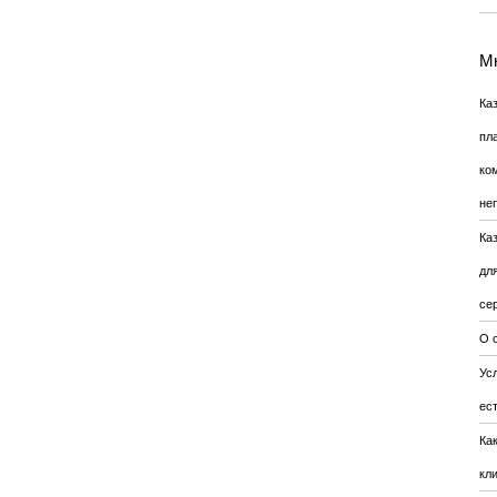
Мн
Ка
пл
ко
не
Ка
дл
се
О 
Усл
ес
Ка
кл