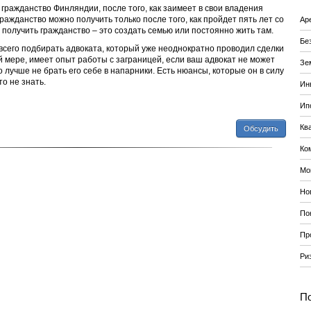
 гражданство Финляндии, после того, как заимеет в свои владения
гражданство можно получить только после того, как пройдет пять лет со
Ар
 получить гражданство – это создать семью или постоянно жить там.
Бе
всего подбирать адвоката, который уже неоднократно проводил сделки
ей мере, имеет опыт работы с заграницей, если ваш адвокат не может
Зе
о лучше не брать его себе в напарники. Есть нюансы, которые он в силу
о не знать.
Ин
Ип
Кв
Обсудить
Ко
Мо
Но
По
Пр
Ри
По