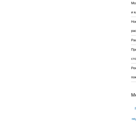
Мо
и к
Но
ра
Ра
Пр
ст
Ре
по
М
не