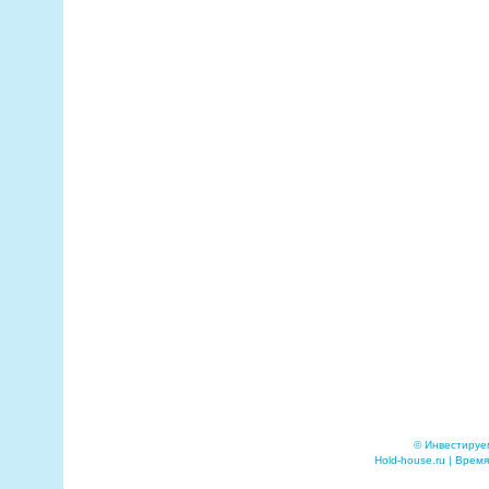
© Инвестируе
Hold-house.ru | Время