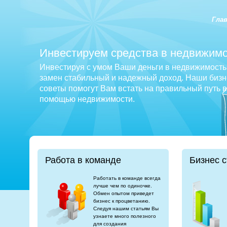
Гла
Инвестируем средства в недвижимо
Инвестируя с умом Ваши деньги в недвижимость 
замен стабильный и надежный доход. Наши бизне
советы помогут Вам встать на правильный путь 
помощью недвижимости.
Работа в команде
Бизнес с
Работать в команде всегда
лучше чем по одиночке.
Обмен опытом приведет
бизнес к процветанию.
Следуя нашим статьям Вы
узнаете много полезного
для создания